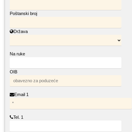
Poštanski broj
Država
Na ruke
OIB
Email 1
Tel. 1