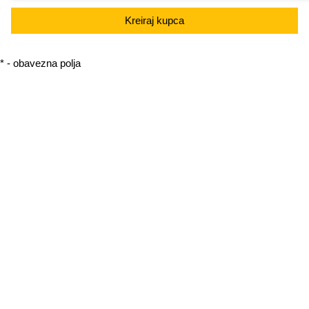
Kreiraj kupca
* - obavezna polja