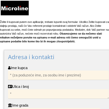
Želite li kupovati putem ove aplikacije, trebate ispuniti ovaj formular. Ukoliko želite kupovati za
daljnju prodaju, naši će Vas referenti prodaje kontaktirati i odobriti Vaš račun. Ako želite
kupovati za sebe, moći ćete odmah po popunjavanju podataka. Međutim, dok Vaš partner na
autorizira Vaš račun, nećete moći rezervirati robu.
Obavezujemo se da nećemo slati
nikakve neželjene poruke na upisanu e-mail adresu niti ćemo omogućiti uvid u
upisane podatke bilo kome tko bi ih mogao zloupotrijebiti.
Adresa i kontakti
Ime kupca
Ulica i broj
Ime grada