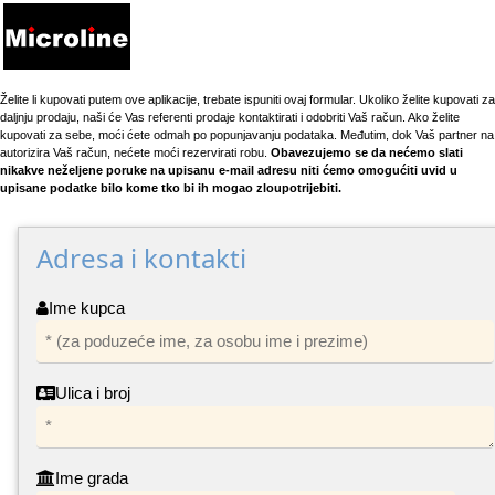
Želite li kupovati putem ove aplikacije, trebate ispuniti ovaj formular. Ukoliko želite kupovati za
daljnju prodaju, naši će Vas referenti prodaje kontaktirati i odobriti Vaš račun. Ako želite
kupovati za sebe, moći ćete odmah po popunjavanju podataka. Međutim, dok Vaš partner na
autorizira Vaš račun, nećete moći rezervirati robu.
Obavezujemo se da nećemo slati
nikakve neželjene poruke na upisanu e-mail adresu niti ćemo omogućiti uvid u
upisane podatke bilo kome tko bi ih mogao zloupotrijebiti.
Adresa i kontakti
Ime kupca
Ulica i broj
Ime grada