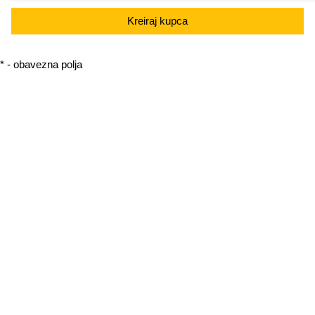
Kreiraj kupca
* - obavezna polja