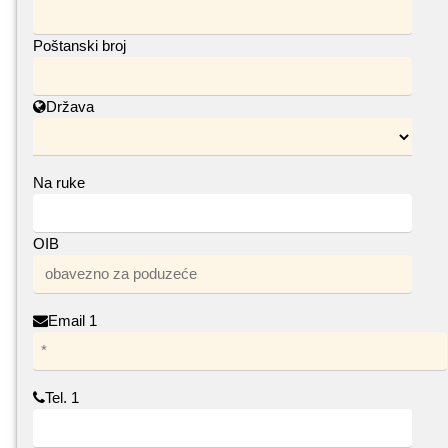
Poštanski broj
Država
Na ruke
OIB
Email 1
Tel. 1