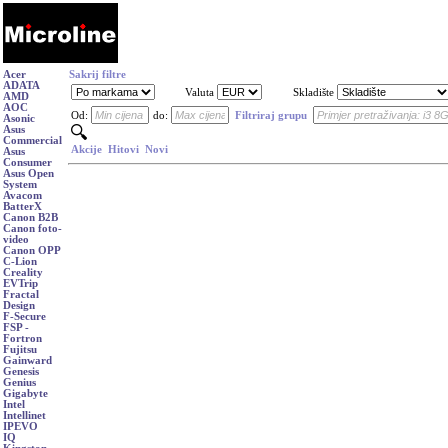
Acer
Sakrij filtre
ADATA
Valuta
Skladište
AMD
AOC
Od:
do:
Filtriraj grupu
Asonic
Asus
Commercial
Akcije
Hitovi
Novi
Asus
Consumer
Asus Open
System
Avacom
BatterX
Canon B2B
Canon foto-
video
Canon OPP
C-Lion
Creality
EVTrip
Fractal
Design
F-Secure
FSP -
Fortron
Fujitsu
Gainward
Genesis
Genius
Gigabyte
Intel
Intellinet
IPEVO
IQ