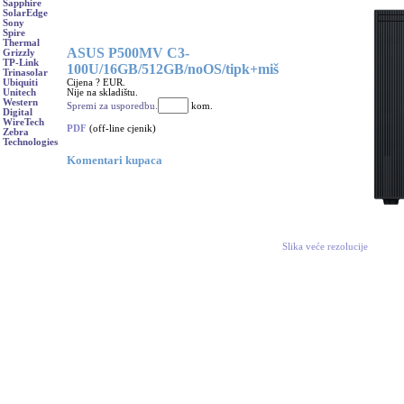
Sapphire
SolarEdge
Sony
Spire
Thermal
ASUS P500MV C3-
Grizzly
TP-Link
100U/16GB/512GB/noOS/tipk+miš
Trinasolar
Cijena ? EUR.
Ubiquiti
Nije na skladištu.
Unitech
Western
Spremi za usporedbu.
kom.
Digital
WireTech
PDF
(off-line cjenik)
Zebra
Technologies
Komentari kupaca
Slika veće rezolucije