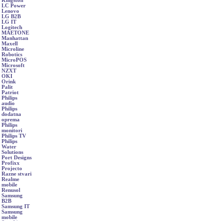
Kingston
LC Power
Lenovo
LG B2B
LG IT
Logitech
MAETONE
Manhattan
Maxell
Microline
Robotics
MicroPOS
Microsoft
NZXT
OKI
Orink
Palit
Patriot
Philips
audio
Philips
dodatna
oprema
Philips
monitori
Philips TV
Philips
Water
Solutions
Port Designs
Profixx
Projecto
Razne stvari
Realme
mobile
Renusol
Samsung
B2B
Samsung IT
Samsung
mobile