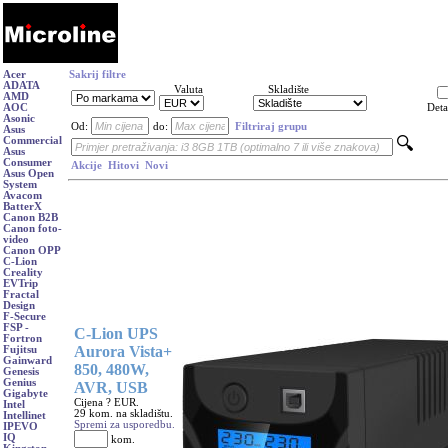
Acer
Sakrij filtre
ADATA
Valuta
Skladište
AMD
AOC
Deta
Asonic
Od:
do:
Filtriraj grupu
Asus
Commercial
Asus
Consumer
Akcije
Hitovi
Novi
Asus Open
System
Avacom
BatterX
Canon B2B
Canon foto-
video
Canon OPP
C-Lion
Creality
EVTrip
Fractal
Design
F-Secure
FSP -
C-Lion UPS
Fortron
Aurora Vista+
Fujitsu
Gainward
850, 480W,
Genesis
Genius
AVR, USB
Gigabyte
Cijena ? EUR.
Intel
29 kom. na skladištu.
Intellinet
Spremi za usporedbu.
IPEVO
IQ
kom.