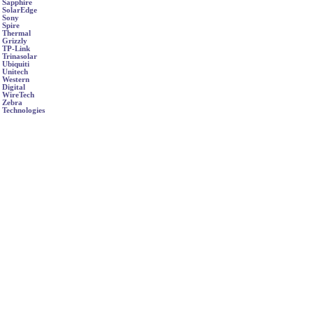
Sapphire
SolarEdge
Sony
Spire
Thermal
Grizzly
TP-Link
Trinasolar
Ubiquiti
Unitech
Western
Digital
WireTech
Zebra
Technologies