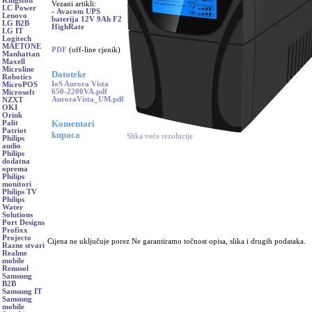
Kingston
Vezani artikli:
LC Power
-
Avacom UPS
Lenovo
baterija 12V 9Ah F2
LG B2B
HighRate
LG IT
Logitech
MAETONE
PDF
(off-line cjenik)
Manhattan
Maxell
Microline
Datoteke
Robotics
IoS Aurora Vista
MicroPOS
650-2200VA.pdf
Microsoft
AuroraVista_UM.pdf
NZXT
OKI
Orink
Komentari
Palit
Patriot
kupaca
Slika veće rezolucije
Philips
audio
Philips
dodatna
oprema
Philips
monitori
Philips TV
Philips
Water
Solutions
Port Designs
Profixx
Projecto
Cijena ne uključuje porez Ne garantiramo točnost opisa, slika i drugih podataka.
Razne stvari
Realme
mobile
Renusol
Samsung
B2B
Samsung IT
Samsung
mobile