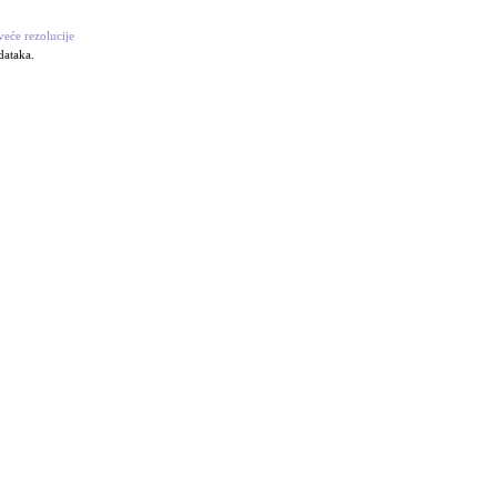
veće rezolucije
dataka.