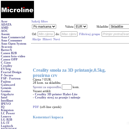
Acer
Sakrij filtre
ADATA
Valuta
Skladište
AMD
AOC
Asonic
Od:
do:
Filtriraj grupu
Asus Commercial
Akcije
Hitovi
Novi
Asus Consumer
Asus Open System
Avacom
BatterX
Canon B2B
Canon foto-video
Canon OPP
C-Lion
Creality
EVTrip
Creality smola za 3D printanje,0.5kg,
Fractal Design
prozirna crv
F-Secure
FSP - Fortron
Cijena ? EUR.
Fujitsu
28 kom. na skladištu.
Gainward
Spremi za usporedbu.
kom.
Genesis
Vezani artikli:
Genius
-
Creality 3D printer Halot-Lite
Gigabyte
-
Creality stroj za pranje i sušenje
Intel
Intellinet
IPEVO
PDF
(off-line cjenik)
IQ
Kingston
LC Power
Komentari kupaca
Lenovo
LG B2B
LG IT
Logitech