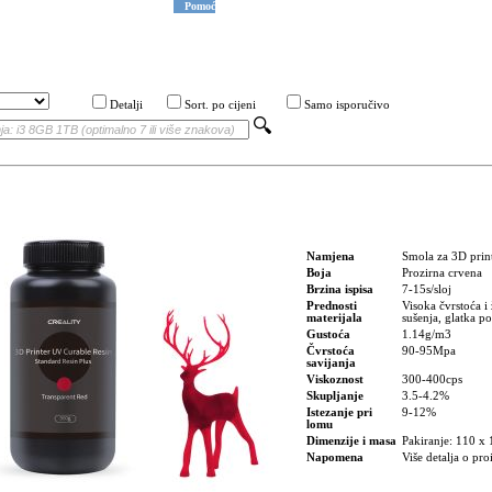
Pomoć
Detalji
Sort. po cijeni
Samo isporučivo
Namjena
Smola za 3D prin
Boja
Prozirna crvena
Brzina ispisa
7-15s/sloj
Prednosti
Visoka čvrstoća i 
materijala
sušenja, glatka p
Gustoća
1.14g/m3
Čvrstoća
90-95Mpa
savijanja
Viskoznost
300-400cps
Skupljanje
3.5-4.2%
Istezanje pri
9-12%
lomu
Dimenzije i masa
Pakiranje: 110 x
Napomena
Više detalja o p