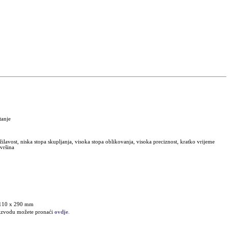
tanje
žilavost, niska stopa skupljanja, visoka stopa oblikovanja, visoka preciznost, kratko vrijeme
ovršina
 110 x 290 mm
roizvodu možete pronaći
ovdje
.