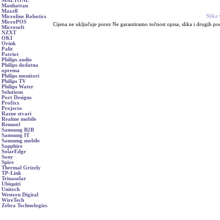
MAETONE
Manhattan
Maxell
Slika 
Microline Robotics
MicroPOS
Cijena ne uključuje porez Ne garantiramo točnost opisa, slika i drugih po
Microsoft
NZXT
OKI
Orink
Palit
Patriot
Philips audio
Philips dodatna
oprema
Philips monitori
Philips TV
Philips Water
Solutions
Port Designs
Profixx
Projecto
Razne stvari
Realme mobile
Renusol
Samsung B2B
Samsung IT
Samsung mobile
Sapphire
SolarEdge
Sony
Spire
Thermal Grizzly
TP-Link
Trinasolar
Ubiquiti
Unitech
Western Digital
WireTech
Zebra Technologies