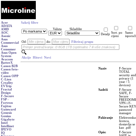
Acer
Sakrij filtre
ADATA
Valuta
Skladište
AMD
AOC
Sort. po
Samo
Detalji
Asonic
cijeni
isporuč
Asus
Od:
do:
Filtriraj grupu
Commercial
Asus
Consumer
Asus Open
System
Akcije
Hitovi
Novi
Avacom
BatterX
Canon B2B
Naziv
F-Secure
Canon foto-
TOTAL
video
security and
Canon OPP
privacy (1
C-Lion
year / 5
Creality
devices)
EVTrip
Fractal
Sadrži
F-Secure
Design
SAFE, F-
F-Secure
Secure
FSP -
FREEDOM
Fortron
VPN i F-
Fujitsu
Secure KE
Gainward
password
Genesis
manager
Genius
Pakiranje
Elektronska
Gigabyte
licenca,
Intel
dostavlja se
Intellinet
kao .pdf
IPEVO
Opis:
F-Secure
IQ
SAFE je