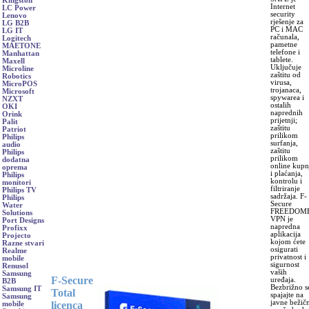
Kingston
Internet
LC Power
security
Lenovo
rješenje za
LG B2B
PC i MAC
LG IT
računala,
Logitech
pametne
MAETONE
telefone i
Manhattan
tablete.
Maxell
Uključuje
Microline
zaštitu od
Robotics
virusa,
MicroPOS
trojanaca,
Microsoft
spywarea i
NZXT
ostalih
OKI
naprednih
Orink
prijetnji;
Palit
zaštitu
Patriot
prilikom
Philips
surfanja,
audio
zaštitu
Philips
prilikom
dodatna
online kupn
oprema
i plaćanja,
Philips
kontrolu i
monitori
filtriranje
Philips TV
sadržaja. F-
Philips
Secure
Water
FREEDOM
Solutions
VPN je
Port Designs
napredna
Profixx
aplikacija
Projecto
kojom ćete
Razne stvari
osigurati
Realme
privatnost i
mobile
sigurnost
Renusol
vaših
Samsung
F-Secure
uređaja.
B2B
Bezbrižno s
Samsung IT
Total
spajajte na
Samsung
javne bežič
licenca
mobile