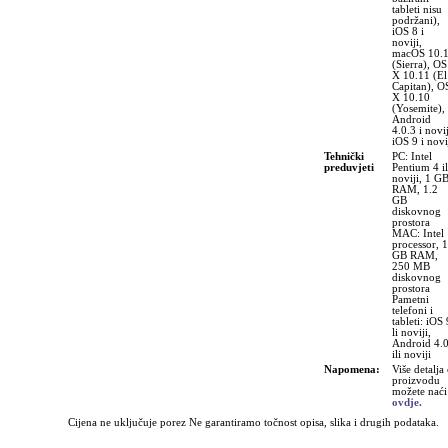
tableti nisu
podržani),
iOS 8 i
noviji,
macOS 10.
(Sierra), OS
X 10.11 (El
Capitan), O
X 10.10
(Yosemite),
Android
4.0.3 i novij
iOS 9 i novi
Tehnički
PC: Intel
preduvjeti
Pentium 4 il
noviji, 1 G
RAM, 1.2
GB
diskovnog
prostora
MAC: Intel
processor, 1
GB RAM,
250 MB
diskovnog
prostora
Pametni
telefoni i
tableti: iOS 
li noviji,
Android 4.
ili noviji
Napomena:
Više detalja
proizvodu
možete naći
ovdje.
Cijena ne uključuje porez Ne garantiramo točnost opisa, slika i drugih podataka.