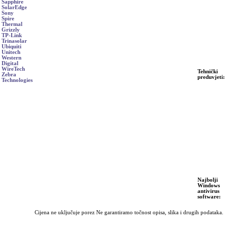
Sapphire
SolarEdge
Sony
Spire
Thermal
Grizzly
TP-Link
Trinasolar
Ubiquiti
Unitech
Western
Digital
WireTech
Tehnički
Zebra
preduvjeti:
Technologies
Najbolji
Windows
antivirus
software:
Cijena ne uključuje porez Ne garantiramo točnost opisa, slika i drugih podataka.