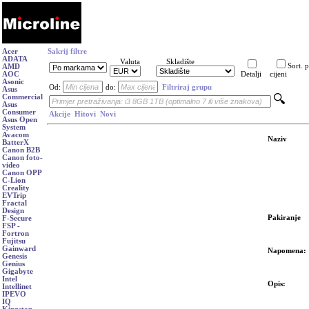
Acer
Sakrij filtre
ADATA
Valuta
Skladište
Sort. 
AMD
AOC
Detalji
cijeni
Asonic
Od:
do:
Filtriraj grupu
Asus
Commercial
Asus
Consumer
Akcije
Hitovi
Novi
Asus Open
System
Avacom
Naziv
BatterX
Canon B2B
Canon foto-
video
Canon OPP
C-Lion
Creality
EVTrip
Fractal
Design
Pakiranje
F-Secure
FSP -
Fortron
Fujitsu
Gainward
Napomena:
Genesis
Genius
Gigabyte
Intel
Opis:
Intellinet
IPEVO
IQ