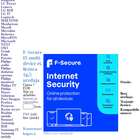
Kingston
LC Power
Lenovo
LG B2B
LG IT
Logitech
MAETONE
Manhattan
Maxell
Microline
Robotics
MicroPOS
Microsoft
NZXT
OKI
F-Secure
Orink
Palit
IS multi-
Patriot
Philips
device el.
audio
licenca
Philips
dodatna
1g,5
oprema
Philips
uređaja
Ostalo:
monitori
Cijena ?
Philips TV
EUR.
Philips
Nije na
Water
Broj
skladištu.
Solutions
uređaja:
Spremi za
Port Designs
Trajanje
usporedbu.
Profixx
licence:
Projecto
kom.
Razne stvari
Kompatibiln
Realme
sustavi:
PDF
(off-
mobile
line cjenik)
Renusol
Samsung
B2B
Komentari
Samsung IT
kupaca
Slika veće rezolucije
Samsung
mobile