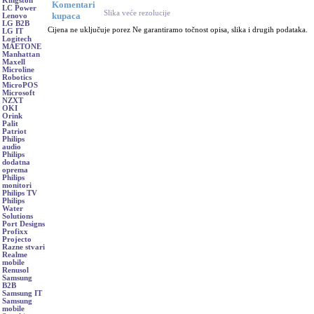
Kingston
Komentari
LC Power
Slika veće rezolucije
kupaca
Lenovo
LG B2B
Cijena ne uključuje porez Ne garantiramo točnost opisa, slika i drugih podataka.
LG IT
Logitech
MAETONE
Manhattan
Maxell
Microline
Robotics
MicroPOS
Microsoft
NZXT
OKI
Orink
Palit
Patriot
Philips
audio
Philips
dodatna
oprema
Philips
monitori
Philips TV
Philips
Water
Solutions
Port Designs
Profixx
Projecto
Razne stvari
Realme
mobile
Renusol
Samsung
B2B
Samsung IT
Samsung
mobile