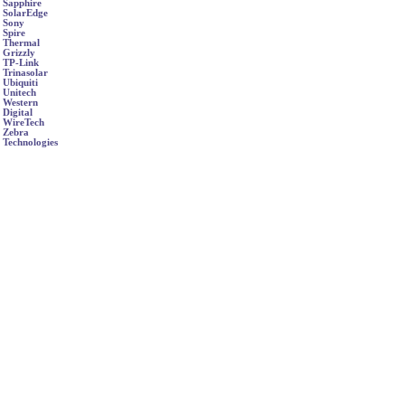
Sapphire
SolarEdge
Sony
Spire
Thermal
Grizzly
TP-Link
Trinasolar
Ubiquiti
Unitech
Western
Digital
WireTech
Zebra
Technologies