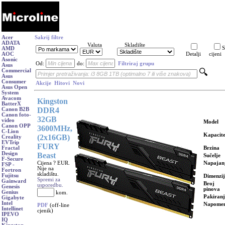
Acer
Sakrij filtre
ADATA
Valuta
Skladište
S
AMD
AOC
Detalji
cijeni
Asonic
Od:
do:
Filtriraj grupu
Asus
Commercial
Asus
Consumer
Akcije
Hitovi
Novi
Asus Open
System
Avacom
Kingston
BatterX
DDR4
Canon B2B
Canon foto-
32GB
video
Model
Canon OPP
3600MHz,
C-Lion
Kapacite
(2x16GB)
Creality
EVTrip
FURY
Brzina
Fractal
Design
Beast
Sučelje
F-Secure
Cijena ? EUR.
Napajan
FSP -
Nije na
Fortron
skladištu.
Fujitsu
Dimenzij
Spremi za
Gainward
Broj
usporedbu.
Genesis
pinova
Genius
kom.
Pakiranj
Gigabyte
Intel
Napome
PDF
(off-line
Intellinet
cjenik)
IPEVO
IQ