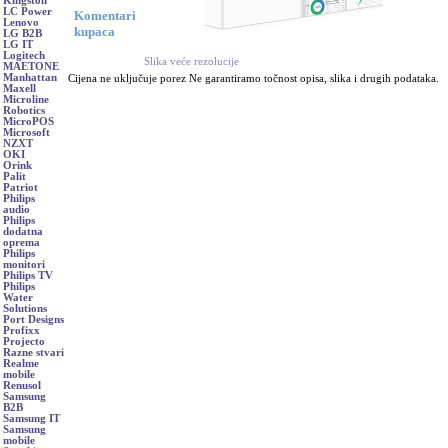
Kingston
LC Power
Komentari
Lenovo
kupaca
LG B2B
LG IT
Logitech
Slika veće rezolucije
MAETONE
Manhattan
Cijena ne uključuje porez Ne garantiramo točnost opisa, slika i drugih podataka.
Maxell
Microline
Robotics
MicroPOS
Microsoft
NZXT
OKI
Orink
Palit
Patriot
Philips
audio
Philips
dodatna
oprema
Philips
monitori
Philips TV
Philips
Water
Solutions
Port Designs
Profixx
Projecto
Razne stvari
Realme
mobile
Renusol
Samsung
B2B
Samsung IT
Samsung
mobile