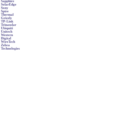
Sapphire
SolarEdge
Sony
Spire
Thermal
Grizzly
TP-Link
Trinasolar
Ubiquiti
Unitech
Western
Digital
WireTech
Zebra
Technologies