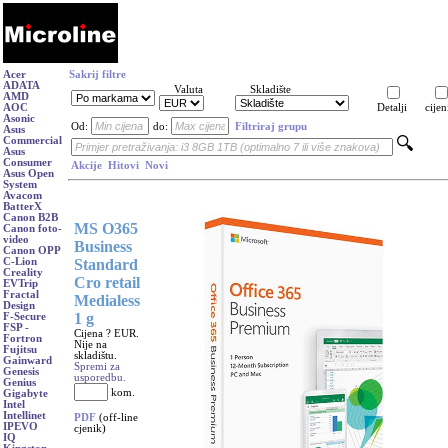
Acer
Sakrij filtre
ADATA
Valuta
Skladište
AMD
AOC
Detalji
cijen
Asonic
Od:
do:
Filtriraj grupu
Asus
Commercial
Asus
Consumer
Akcije
Hitovi
Novi
Asus Open
System
Avacom
BatterX
Canon B2B
MS O365
Canon foto-
video
Business
Canon OPP
Standard
C-Lion
Creality
Cro retail
EVTrip
Fractal
Medialess
Design
1 g
F-Secure
FSP -
Cijena ? EUR.
Fortron
Nije na
Fujitsu
skladištu.
Gainward
Spremi za
Genesis
usporedbu.
Genius
kom.
Gigabyte
Intel
Intellinet
PDF
(off-line
IPEVO
cjenik)
IQ