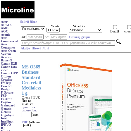
Acer
Sakrij filtre
ADATA
Valuta
Skladište
AMD
AOC
Detalji
cijen
Asonic
Od:
do:
Filtriraj grupu
Asus
Commercial
Asus
Consumer
Akcije
Hitovi
Novi
Asus Open
System
Avacom
BatterX
Canon B2B
MS O365
Canon foto-
video
Business
Canon OPP
Standard
C-Lion
Creality
Cro retail
EVTrip
Fractal
Medialess
Design
1 g
F-Secure
FSP -
Cijena ? EUR.
Fortron
Nije na
Fujitsu
skladištu.
Gainward
Spremi za
Genesis
usporedbu.
Genius
kom.
Gigabyte
Intel
Intellinet
PDF
(off-line
IPEVO
cjenik)
IQ