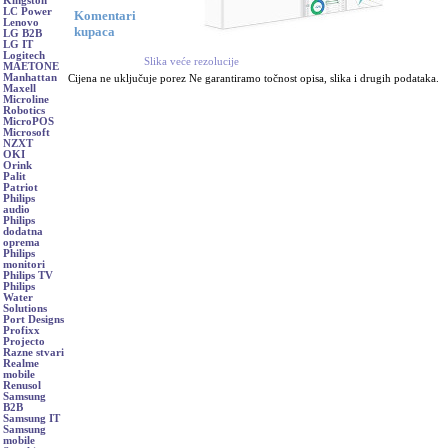
Kingston
LC Power
Komentari
Lenovo
kupaca
LG B2B
LG IT
Logitech
Slika veće rezolucije
MAETONE
Manhattan
Cijena ne uključuje porez Ne garantiramo točnost opisa, slika i drugih podataka.
Maxell
Microline
Robotics
MicroPOS
Microsoft
NZXT
OKI
Orink
Palit
Patriot
Philips
audio
Philips
dodatna
oprema
Philips
monitori
Philips TV
Philips
Water
Solutions
Port Designs
Profixx
Projecto
Razne stvari
Realme
mobile
Renusol
Samsung
B2B
Samsung IT
Samsung
mobile