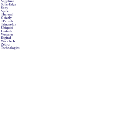
Sapphire
SolarEdge
Sony
Spire
Thermal
Grizzly
TP-Link
Trinasolar
Ubiquiti
Unitech
Western
Digital
WireTech
Zebra
Technologies