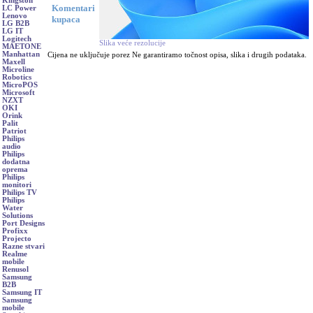
Kingston
Komentari
LC Power
Lenovo
kupaca
LG B2B
LG IT
Logitech
Slika veće rezolucije
MAETONE
Manhattan
Cijena ne uključuje porez Ne garantiramo točnost opisa, slika i drugih podataka.
Maxell
Microline
Robotics
MicroPOS
Microsoft
NZXT
OKI
Orink
Palit
Patriot
Philips
audio
Philips
dodatna
oprema
Philips
monitori
Philips TV
Philips
Water
Solutions
Port Designs
Profixx
Projecto
Razne stvari
Realme
mobile
Renusol
Samsung
B2B
Samsung IT
Samsung
mobile