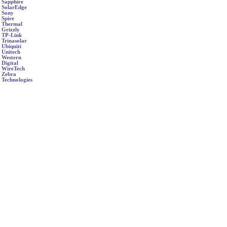
Sapphire
SolarEdge
Sony
Spire
Thermal
Grizzly
TP-Link
Trinasolar
Ubiquiti
Unitech
Western
Digital
WireTech
Zebra
Technologies