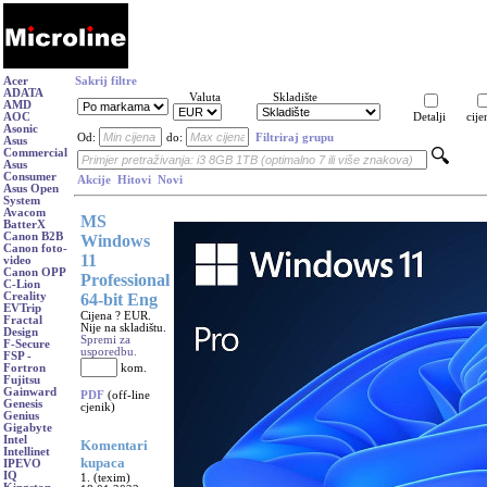
Acer
Sakrij filtre
ADATA
Valuta
Skladište
AMD
AOC
Detalji
cije
Asonic
Od:
do:
Filtriraj grupu
Asus
Commercial
Asus
Consumer
Akcije
Hitovi
Novi
Asus Open
System
Avacom
MS
BatterX
Canon B2B
Windows
Canon foto-
11
video
Canon OPP
Professional
C-Lion
64-bit Eng
Creality
EVTrip
Cijena ? EUR.
Fractal
Nije na skladištu.
Design
Spremi za
F-Secure
usporedbu.
FSP -
kom.
Fortron
Fujitsu
Gainward
PDF
(off-line
Genesis
cjenik)
Genius
Gigabyte
Intel
Komentari
Intellinet
kupaca
IPEVO
IQ
1. (texim)