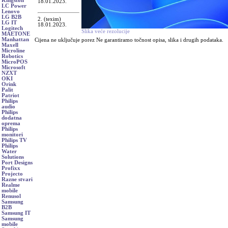
Kingston
18.01.2023.
LC Power
Lenovo
LG B2B
2. (texim)
LG IT
18.01.2023.
Logitech
Slika veće rezolucije
MAETONE
Manhattan
Cijena ne uključuje porez Ne garantiramo točnost opisa, slika i drugih podataka.
Maxell
Microline
Robotics
MicroPOS
Microsoft
NZXT
OKI
Orink
Palit
Patriot
Philips
audio
Philips
dodatna
oprema
Philips
monitori
Philips TV
Philips
Water
Solutions
Port Designs
Profixx
Projecto
Razne stvari
Realme
mobile
Renusol
Samsung
B2B
Samsung IT
Samsung
mobile