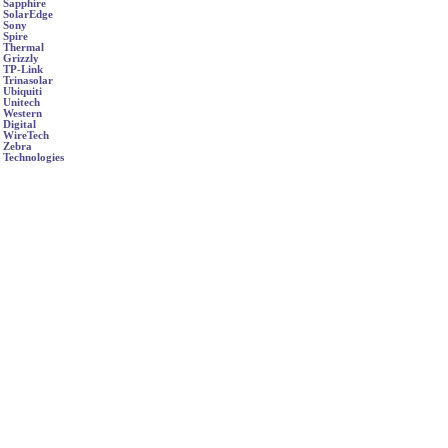
Sapphire
SolarEdge
Sony
Spire
Thermal
Grizzly
TP-Link
Trinasolar
Ubiquiti
Unitech
Western
Digital
WireTech
Zebra
Technologies