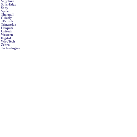
Sapphire
SolarEdge
Sony
Spire
Thermal
Grizzly
TP-Link
Trinasolar
Ubiquiti
Unitech
Western
Digital
WireTech
Zebra
Technologies