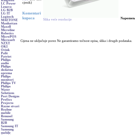
Kingston
cjenik)
LC Power
Lenovo
LG B2B
Komentari
LG IT
Logitech
kupaca
Napomen
Slika veće rezolucije
MAETONE
Manhattan
Maxell
Microline
Robotics
MicroPOS
Microsoft
Cijena ne uključuje porez Ne garantiramo točnost opisa, slika i drugih podataka.
NZXT
OKI
Orink
Palit
Patriot
Philips
audio
Philips
dodatna
oprema
Philips
monitori
Philips TV
Philips
Water
Solutions
Port Designs
Profixx
Projecto
Razne stvari
Realme
mobile
Renusol
Samsung
B2B
Samsung IT
Samsung
mobile