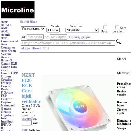
Acer
Sakrij filtre
ADATA
Valuta
Skladište
Sort.
AMD
AOC
Detalji
po cijeni
Asonic
Od:
do:
Filtriraj grupu
Asus
Commercial
Asus
Consumer
Akcije
Hitovi
Novi
Asus Open
System
Avacom
Model
BatterX
Canon B2B
Canon foto-
video
Materijal
Canon OPP
NZXT
C-Lion
F120
Creality
EVTrip
Protočnos
RGB
Fractal
zraka
Design
Core
Brzina
F-Secure
vrtnje
bijeli
FSP -
Fortron
ventilator
Razina
Fujitsu
buke
Gainward
Cijena ? EUR.
Genesis
Nije na
Životni
Genius
skladištu.
vijek
Gigabyte
Spremi za
Intel
usporedbu.
Dimenzije
Intellinet
kom.
hladnjak
IPEVO
IQ
Struja
PDF
(off-line