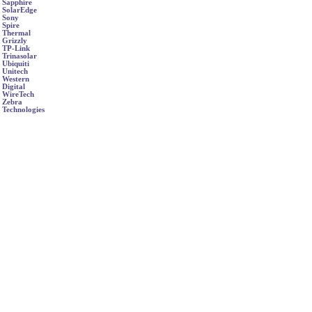
Sapphire
SolarEdge
Sony
Spire
Thermal
Grizzly
TP-Link
Trinasolar
Ubiquiti
Unitech
Western
Digital
WireTech
Zebra
Technologies