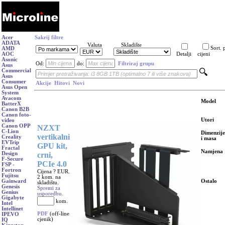
Acer
Sakrij filtre
ADATA
Valuta
Skladište
Sort. 
AMD
AOC
Detalji
cijeni
Asonic
Od:
do:
Filtriraj grupu
Asus
Commercial
Asus
Consumer
Akcije
Hitovi
Novi
Asus Open
System
Avacom
Model
BatterX
Canon B2B
Canon foto-
Utori
video
Canon OPP
NZXT
C-Lion
Dimenzije
vertikalni
Creality
i masa
EVTrip
GPU kit,
Fractal
Namjena
crni,
Design
F-Secure
PCIe 4.0
FSP -
Fortron
Cijena ? EUR.
Fujitsu
2 kom. na
Ostalo
Gainward
skladištu.
Genesis
Spremi za
Genius
usporedbu.
Gigabyte
kom.
Intel
Intellinet
PDF
(off-line
IPEVO
cjenik)
IQ