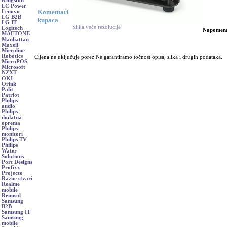
Kingston
LC Power
Komentari
Lenovo
LG B2B
kupaca
LG IT
Slika veće rezolucije
Logitech
Napomen
MAETONE
Manhattan
Maxell
Microline
Robotics
Cijena ne uključuje porez Ne garantiramo točnost opisa, slika i drugih podataka.
MicroPOS
Microsoft
NZXT
OKI
Orink
Palit
Patriot
Philips
audio
Philips
dodatna
oprema
Philips
monitori
Philips TV
Philips
Water
Solutions
Port Designs
Profixx
Projecto
Razne stvari
Realme
mobile
Renusol
Samsung
B2B
Samsung IT
Samsung
mobile