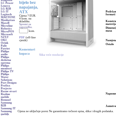
Kingston
bijelo bez
LC Power
Lenovo
napajanja,
LG B2B
ATX
Podržan
LG IT
formati
Logitech
Cijena ? EUR.
MAETONE
4 kom. na
Manhattan
Konstru
skladištu.
Maxell
materija
Spremi za
Microline
usporedbu.
Dimenzij
Robotics
masa
kom.
MicroPOS
Microsoft
NZXT
PDF
(off-line
OKI
cjenik)
Namjen
Orink
Ostalo
Palit
Patriot
Komentari
Philips
kupaca
audio
Slika veće rezolucije
Philips
dodatna
oprema
Philips
monitori
Philips TV
Philips
Water
Solutions
Port Designs
Profixx
Projecto
Razne stvari
Napome
Realme
mobile
Renusol
Samsung
B2B
Jamstv
Samsung IT
Cijena ne uključuje porez Ne garantiramo točnost opisa, slika i drugih podataka.
Samsung
mobile