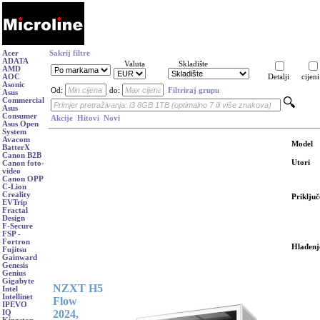
Acer
Sakrij filtre
ADATA
Valuta
Skladište
AMD
AOC
Detalji
cijeni
Asonic
Od:
do:
Filtriraj grupu
Asus
Commercial
Asus
Consumer
Akcije
Hitovi
Novi
Asus Open
System
Avacom
Model
BatterX
Canon B2B
Utori
Canon foto-
video
Canon OPP
C-Lion
Creality
Priključ
EVTrip
Fractal
Design
F-Secure
FSP -
Fortron
Hlađenj
Fujitsu
Gainward
Genesis
Genius
Gigabyte
NZXT H5
Intel
Intellinet
Flow
IPEVO
2024,
IQ