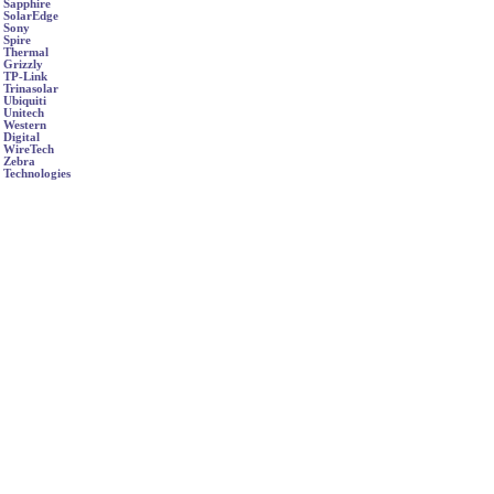
Sapphire
SolarEdge
Sony
Spire
Thermal
Grizzly
TP-Link
Trinasolar
Ubiquiti
Unitech
Western
Digital
WireTech
Zebra
Technologies