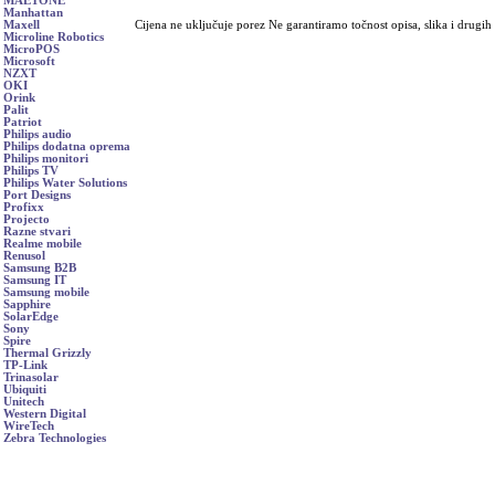
MAETONE
Manhattan
Cijena ne uključuje porez Ne garantiramo točnost opisa, slika i drugih
Maxell
Microline Robotics
MicroPOS
Microsoft
NZXT
OKI
Orink
Palit
Patriot
Philips audio
Philips dodatna oprema
Philips monitori
Philips TV
Philips Water Solutions
Port Designs
Profixx
Projecto
Razne stvari
Realme mobile
Renusol
Samsung B2B
Samsung IT
Samsung mobile
Sapphire
SolarEdge
Sony
Spire
Thermal Grizzly
TP-Link
Trinasolar
Ubiquiti
Unitech
Western Digital
WireTech
Zebra Technologies