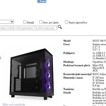
Pomoć
Detalji
Sort. po cijeni
Samo isporučivo
Model
NZXT H6 F
Utori
Sedam utora
2.5”: 2
3.5”: 1
Priključci
1x USB 3.2
2x USB 3.1
X
1x Headset 
Hlađenje
Ugrađena 3x
Podržani formati ploča
Mini-ITX
MicroATX
ATX
Konstrukcijski materijal
SGCC željezo
Dimenzije i masa
Š: 287mm
V: 435mm
D: 415mm
9,4 kg
Namjena
Kućište za 
Ostalo
Podrška za 
Podrška za
Podrška za 
sa gornje s
sa stražnje
Slika veće rezolucije