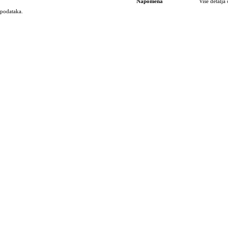
Napomena
Više detalj
 podataka.