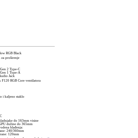
low RGB Black
 za proširenje
 Gen 2 Type-C
 Gen 1 Type-A
Audio Jack
 F120 RGB Core ventilatora
 i kaljeno staklo
PC
hladnjake do 163mm visine
 GPU dužine do 365mm
vodena hlađenja:
trane: 240/360mm
 strane: 120mm