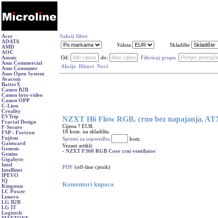
Acer
Sakrij filtre
ADATA
Valuta
Skladište
AMD
AOC
Asonic
Od:
do:
Filtriraj grupu
Asus Commercial
Akcije
Hitovi
Novi
Asus Consumer
Asus Open System
Avacom
BatterX
Canon B2B
Canon foto-video
Canon OPP
C-Lion
Creality
EVTrip
NZXT H6 Flow RGB, crno bez napajanja, AT
Fractal Design
Cijena ? EUR.
F-Secure
18 kom. na skladištu.
FSP - Fortron
Fujitsu
Spremi za usporedbu.
kom.
Gainward
Vezani artikli:
Genesis
-
NZXT F360 RGB Core crni ventilator
Genius
Gigabyte
Intel
PDF
(off-line cjenik)
Intellinet
IPEVO
IQ
Komentari kupaca
Kingston
LC Power
Lenovo
LG B2B
LG IT
Logitech