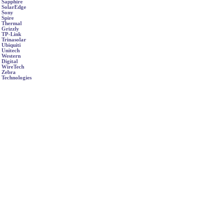
Sapphire
SolarEdge
Sony
Spire
Thermal
Grizzly
TP-Link
Trinasolar
Ubiquiti
Unitech
Western
Digital
WireTech
Zebra
Technologies