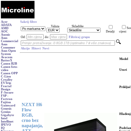
Acer
Sakrij filtre
ADATA
Valuta
Skladište
Sor
AMD
AOC
Detalji
cijeni
Asonic
Od:
do:
Filtriraj grupu
Asus
Commercial
Asus
Consumer
Akcije
Hitovi
Novi
Asus Open
System
Avacom
Model
BatterX
Canon B2B
Canon foto-
Utori
video
Canon OPP
C-Lion
Creality
EVTrip
Fractal
Priključ
Design
F-Secure
FSP -
Fortron
Fujitsu
NZXT H6
Gainward
Genesis
Flow
Genius
Hlađenj
RGB,
Gigabyte
Intel
crno bez
Intellinet
napajanja,
IPEVO
Podržan
IQ
ATX