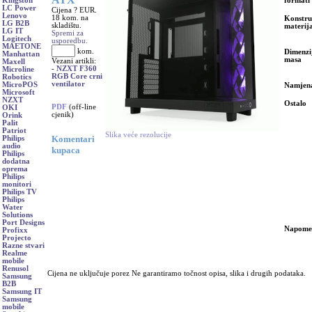
formati
Kingston
LC Power
Cijena ? EUR.
Lenovo
18 kom. na
Konstru
LG B2B
skladištu.
materija
LG IT
Spremi za
Logitech
usporedbu.
MAETONE
kom.
Dimenzij
Manhattan
masa
Vezani artikli:
Maxell
-
NZXT F360
Microline
RGB Core crni
Robotics
ventilator
MicroPOS
Namjen
Microsoft
NZXT
Ostalo
PDF
(off-line
OKI
cjenik)
Orink
Palit
Patriot
Slika veće rezolucije
Komentari
Philips
audio
kupaca
Philips
dodatna
oprema
Philips
monitori
Philips TV
Philips
Water
Solutions
Port Designs
Napome
Profixx
Projecto
Razne stvari
Realme
mobile
Renusol
Cijena ne uključuje porez Ne garantiramo točnost opisa, slika i drugih podataka.
Samsung
B2B
Samsung IT
Samsung
mobile