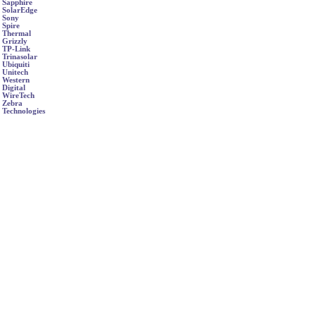
Sapphire
SolarEdge
Sony
Spire
Thermal
Grizzly
TP-Link
Trinasolar
Ubiquiti
Unitech
Western
Digital
WireTech
Zebra
Technologies