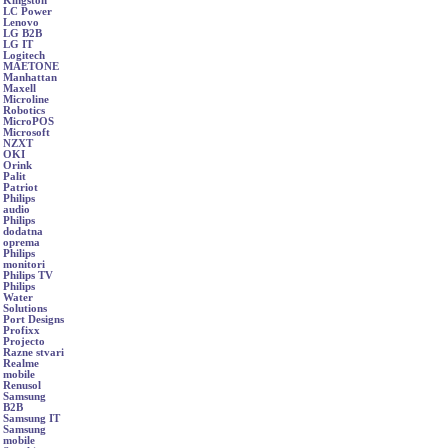
Kingston
LC Power
Lenovo
LG B2B
LG IT
Logitech
MAETONE
Manhattan
Maxell
Microline
Robotics
MicroPOS
Microsoft
NZXT
OKI
Orink
Palit
Patriot
Philips
audio
Philips
dodatna
oprema
Philips
monitori
Philips TV
Philips
Water
Solutions
Port Designs
Profixx
Projecto
Razne stvari
Realme
mobile
Renusol
Samsung
B2B
Samsung IT
Samsung
mobile