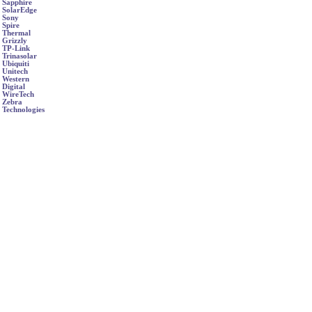
Sapphire
SolarEdge
Sony
Spire
Thermal
Grizzly
TP-Link
Trinasolar
Ubiquiti
Unitech
Western
Digital
WireTech
Zebra
Technologies