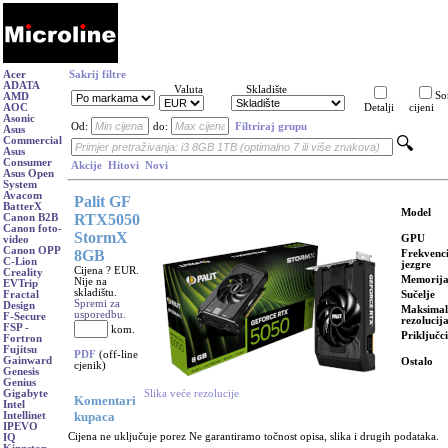
Acer
Sakrij filtre
ADATA
Valuta
Skladište
So
AMD
AOC
Detalji
cijeni
Asonic
Od:
do:
Filtriraj grupu
Asus
Commercial
Asus
Consumer
Akcije
Hitovi
Novi
Asus Open
System
Avacom
Palit GF
BatterX
Model
RTX5050
Canon B2B
Canon foto-
StormX
GPU
video
Canon OPP
8GB
Frekvenc
C-Lion
jezgre
Cijena ? EUR.
Creality
Memorij
Nije na
EVTrip
skladištu.
Sučelje
Fractal
Spremi za
Design
Maksima
usporedbu.
F-Secure
rezolucij
FSP -
kom.
Priključci
Fortron
Fujitsu
PDF
(off-line
Gainward
Ostalo
cjenik)
Genesis
Genius
Slika veće rezolucije
Gigabyte
Komentari
Intel
kupaca
Intellinet
IPEVO
Cijena ne uključuje porez Ne garantiramo točnost opisa, slika i drugih podataka.
IQ