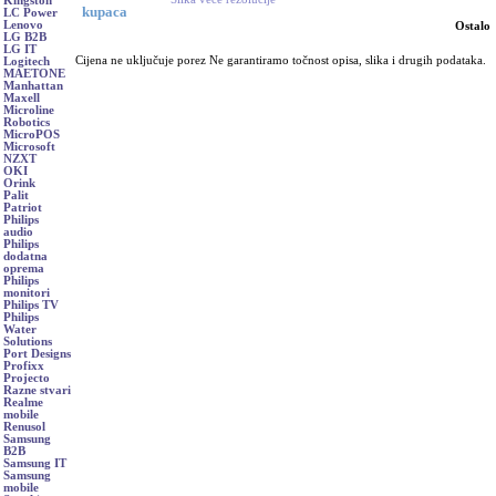
Kingston
kupaca
LC Power
Lenovo
Ostalo
LG B2B
LG IT
Cijena ne uključuje porez Ne garantiramo točnost opisa, slika i drugih podataka.
Logitech
MAETONE
Manhattan
Maxell
Microline
Robotics
MicroPOS
Microsoft
NZXT
OKI
Orink
Palit
Patriot
Philips
audio
Philips
dodatna
oprema
Philips
monitori
Philips TV
Philips
Water
Solutions
Port Designs
Profixx
Projecto
Razne stvari
Realme
mobile
Renusol
Samsung
B2B
Samsung IT
Samsung
mobile