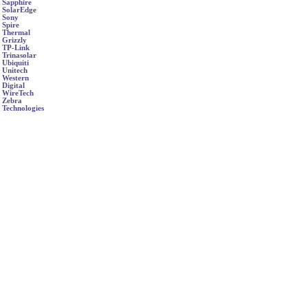
Sapphire
SolarEdge
Sony
Spire
Thermal
Grizzly
TP-Link
Trinasolar
Ubiquiti
Unitech
Western
Digital
WireTech
Zebra
Technologies