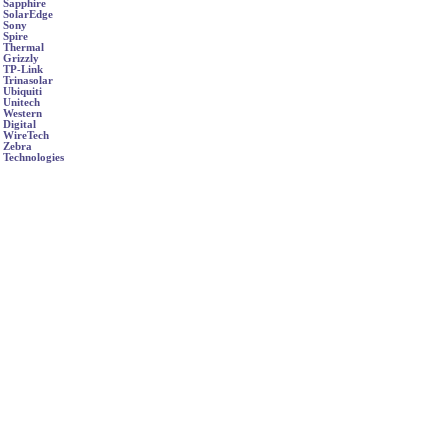
Sapphire
SolarEdge
Sony
Spire
Thermal
Grizzly
TP-Link
Trinasolar
Ubiquiti
Unitech
Western
Digital
WireTech
Zebra
Technologies