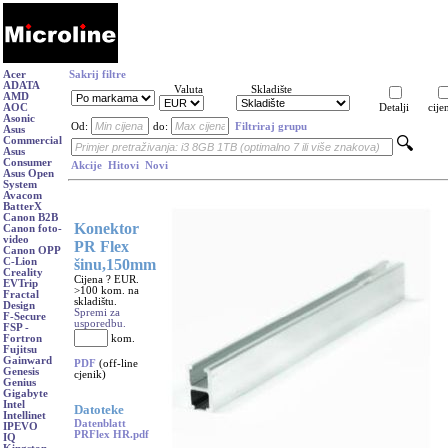
Acer
Sakrij filtre
ADATA
Valuta
Skladište
AMD
AOC
Detalji
cije
Asonic
Od:
do:
Filtriraj grupu
Asus
Commercial
Asus
Consumer
Akcije
Hitovi
Novi
Asus Open
System
Avacom
BatterX
Canon B2B
Konektor
Canon foto-
video
PR Flex
Canon OPP
šinu,150mm
C-Lion
Creality
Cijena ? EUR.
EVTrip
>100 kom. na
Fractal
skladištu.
Design
Spremi za
F-Secure
usporedbu.
FSP -
kom.
Fortron
Fujitsu
Gainward
PDF
(off-line
Genesis
cjenik)
Genius
Gigabyte
Intel
Datoteke
Intellinet
Datenblatt
IPEVO
PRFlex HR.pdf
IQ