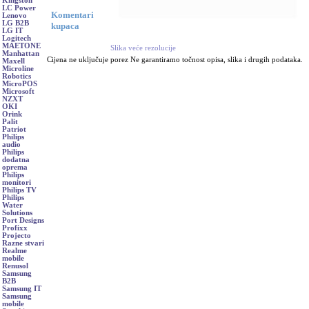
Kingston
LC Power
Komentari
Lenovo
LG B2B
kupaca
LG IT
Logitech
MAETONE
Slika veće rezolucije
Manhattan
Cijena ne uključuje porez Ne garantiramo točnost opisa, slika i drugih podataka.
Maxell
Microline
Robotics
MicroPOS
Microsoft
NZXT
OKI
Orink
Palit
Patriot
Philips
audio
Philips
dodatna
oprema
Philips
monitori
Philips TV
Philips
Water
Solutions
Port Designs
Profixx
Projecto
Razne stvari
Realme
mobile
Renusol
Samsung
B2B
Samsung IT
Samsung
mobile