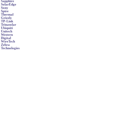
Sapphire
SolarEdge
Sony
Spire
Thermal
Grizzly
TP-Link
Trinasolar
Ubiquiti
Unitech
Western
Digital
WireTech
Zebra
Technologies