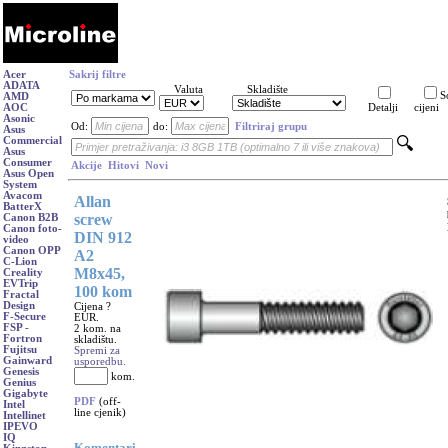
Acer
Sakrij filtre
ADATA
Valuta
Skladište
S
AMD
AOC
Detalji
cijeni
Asonic
Od:
do:
Filtriraj grupu
Asus
Commercial
Asus
Consumer
Akcije
Hitovi
Novi
Asus Open
System
Avacom
Allan
BatterX
screw
Canon B2B
Canon foto-
DIN 912
video
Canon OPP
A2
C-Lion
M8x45,
Creality
EVTrip
100 kom
Fractal
Design
Cijena ?
F-Secure
EUR.
FSP -
2 kom. na
Fortron
skladištu.
Fujitsu
Spremi za
Gainward
usporedbu.
Genesis
kom.
Genius
Gigabyte
PDF
(off-
Intel
line cjenik)
Intellinet
IPEVO
IQ
Komentari