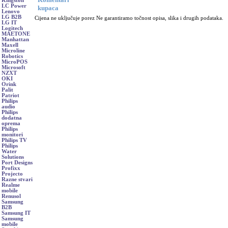
Kingston
LC Power
kupaca
Lenovo
LG B2B
Cijena ne uključuje porez Ne garantiramo točnost opisa, slika i drugih podataka.
LG IT
Logitech
MAETONE
Manhattan
Maxell
Microline
Robotics
MicroPOS
Microsoft
NZXT
OKI
Orink
Palit
Patriot
Philips
audio
Philips
dodatna
oprema
Philips
monitori
Philips TV
Philips
Water
Solutions
Port Designs
Profixx
Projecto
Razne stvari
Realme
mobile
Renusol
Samsung
B2B
Samsung IT
Samsung
mobile