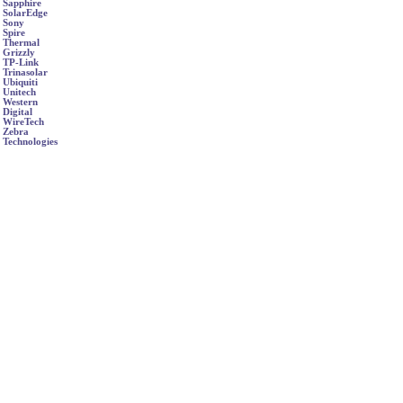
Sapphire
SolarEdge
Sony
Spire
Thermal
Grizzly
TP-Link
Trinasolar
Ubiquiti
Unitech
Western
Digital
WireTech
Zebra
Technologies