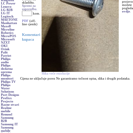
Kingston
proizvo
skladištu.
LC Power
možete
Spremi za
Lenovo
pogleda
usporedbu.
LG B2B
ovdje
.
LG IT
kom.
Logitech
MAETONE
PDF
(off-
Manhattan
line cjenik)
Maxell
Microline
Robotics
Komentari
MicroPOS
kupaca
Microsoft
NZXT
OKI
Orink
Palit
Patriot
Philips
audio
Philips
dodatna
oprema
Slika veće rezolucije
Philips
Cijena ne uključuje porez Ne garantiramo točnost opisa, slika i drugih podataka.
monitori
Philips TV
Philips
Water
Solutions
Port Designs
Profixx
Projecto
Razne stvari
Realme
mobile
Renusol
Samsung
B2B
Samsung IT
Samsung
mobile