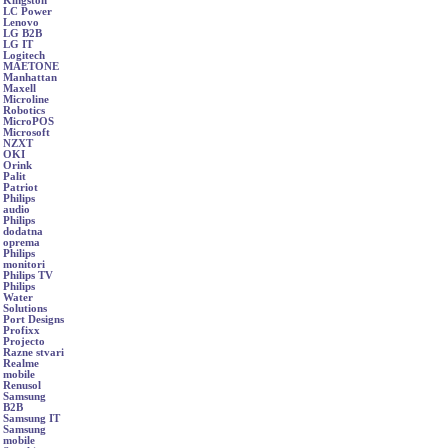
Kingston
LC Power
Lenovo
LG B2B
LG IT
Logitech
MAETONE
Manhattan
Maxell
Microline
Robotics
MicroPOS
Microsoft
NZXT
OKI
Orink
Palit
Patriot
Philips
audio
Philips
dodatna
oprema
Philips
monitori
Philips TV
Philips
Water
Solutions
Port Designs
Profixx
Projecto
Razne stvari
Realme
mobile
Renusol
Samsung
B2B
Samsung IT
Samsung
mobile