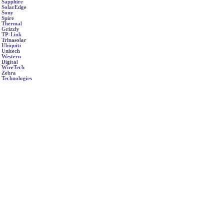
Sapphire
SolarEdge
Sony
Spire
Thermal
Grizzly
TP-Link
Trinasolar
Ubiquiti
Unitech
Western
Digital
WireTech
Zebra
Technologies