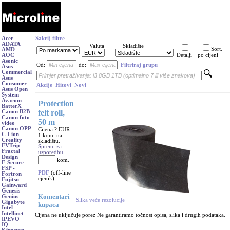
Acer
Sakrij filtre
ADATA
Valuta
Skladište
Sort.
AMD
AOC
Detalji
po cijeni
Asonic
Od:
do:
Filtriraj grupu
Asus
Commercial
Asus
Consumer
Akcije
Hitovi
Novi
Asus Open
System
Avacom
Protection
BatterX
felt roll,
Canon B2B
Canon foto-
50 m
video
Canon OPP
Cijena ? EUR.
C-Lion
1 kom. na
Creality
skladištu.
EVTrip
Spremi za
Fractal
usporedbu.
Design
kom.
F-Secure
FSP -
PDF
(off-line
Fortron
cjenik)
Fujitsu
Gainward
Genesis
Komentari
Genius
Slika veće rezolucije
Gigabyte
kupaca
Intel
Intellinet
Cijena ne uključuje porez Ne garantiramo točnost opisa, slika i drugih podataka.
IPEVO
IQ