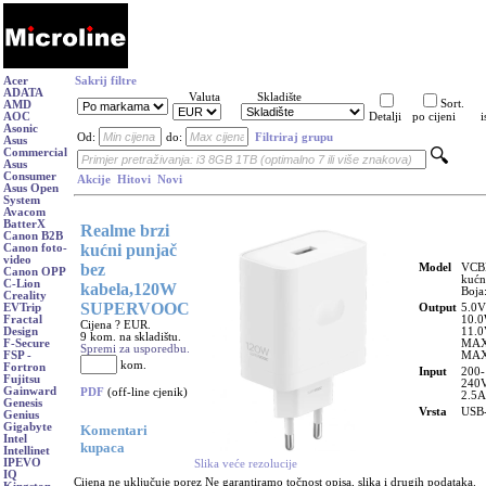
Acer
Sakrij filtre
ADATA
Valuta
Skladište
Sort.
AMD
AOC
Detalji
po cijeni
i
Asonic
Od:
do:
Filtriraj grupu
Asus
Commercial
Asus
Consumer
Akcije
Hitovi
Novi
Asus Open
System
Avacom
BatterX
Realme brzi
Canon B2B
kućni punjač
Canon foto-
video
bez
Model
VCB
Canon OPP
kućn
C-Lion
kabela,120W
Boja:
Creality
SUPERVOOC
Output
5.0V
EVTrip
10.0
Fractal
Cijena ? EUR.
11.0
Design
9 kom. na skladištu.
MAX
F-Secure
Spremi za usporedbu.
MA
FSP -
kom.
Fortron
Input
200-
Fujitsu
240
Gainward
PDF
(off-line cjenik)
2.5A
Genesis
Vrsta
USB
Genius
Gigabyte
Komentari
Intel
kupaca
Intellinet
IPEVO
Slika veće rezolucije
IQ
Cijena ne uključuje porez Ne garantiramo točnost opisa, slika i drugih podataka.