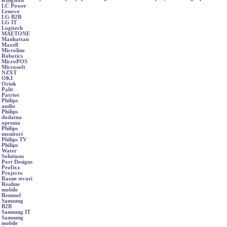
Kingston
LC Power
Lenovo
LG B2B
LG IT
Logitech
MAETONE
Manhattan
Maxell
Microline
Robotics
MicroPOS
Microsoft
NZXT
OKI
Orink
Palit
Patriot
Philips
audio
Philips
dodatna
oprema
Philips
monitori
Philips TV
Philips
Water
Solutions
Port Designs
Profixx
Projecto
Razne stvari
Realme
mobile
Renusol
Samsung
B2B
Samsung IT
Samsung
mobile