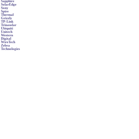
Sapphire
SolarEdge
Sony
Spire
Thermal
Grizzly
TP-Link
Trinasolar
Ubiquiti
Unitech
Western
Digital
WireTech
Zebra
Technologies