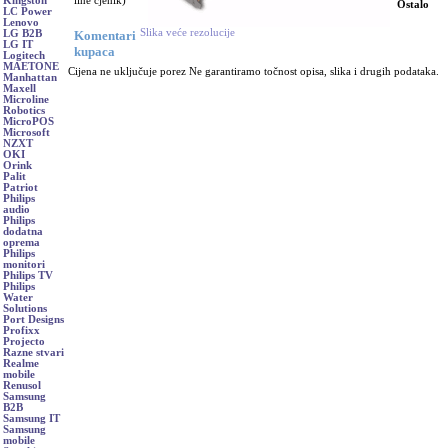
line cjenik)
Kingston
Ostalo
LC Power
Lenovo
Slika veće rezolucije
Komentari
LG B2B
LG IT
kupaca
Logitech
MAETONE
Cijena ne uključuje porez Ne garantiramo točnost opisa, slika i drugih podataka.
Manhattan
Maxell
Microline
Robotics
MicroPOS
Microsoft
NZXT
OKI
Orink
Palit
Patriot
Philips
audio
Philips
dodatna
oprema
Philips
monitori
Philips TV
Philips
Water
Solutions
Port Designs
Profixx
Projecto
Razne stvari
Realme
mobile
Renusol
Samsung
B2B
Samsung IT
Samsung
mobile