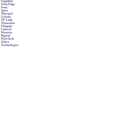
Sapphire
SolarEdge
Sony
Spire
Thermal
Grizzly
TP-Link
Trinasolar
Ubiquiti
Unitech
Western
Digital
WireTech
Zebra
Technologies