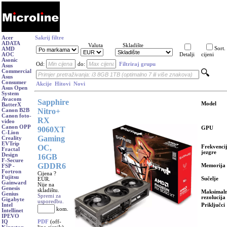
Acer
Sakrij filtre
ADATA
Valuta
Skladište
Sort.
AMD
AOC
Detalji
cijeni
Asonic
Od:
do:
Filtriraj grupu
Asus
Commercial
Asus
Consumer
Akcije
Hitovi
Novi
Asus Open
System
Avacom
Sapphire
Model
BatterX
Nitro+
Canon B2B
Canon foto-
RX
video
Canon OPP
9060XT
GPU
C-Lion
Gaming
Creality
EVTrip
OC,
Frekvenci
Fractal
jezgre
Design
16GB
F-Secure
GDDR6
Memorija
FSP -
Fortron
Cijena ?
Fujitsu
Sučelje
EUR.
Gainward
Nije na
Genesis
skladištu.
Maksimal
Genius
Spremi za
rezolucija
Gigabyte
usporedbu.
Priključci
Intel
kom.
Intellinet
IPEVO
PDF
(off-
IQ