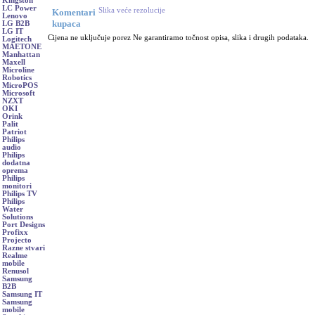
Kingston
LC Power
Slika veće rezolucije
Komentari
Lenovo
kupaca
LG B2B
LG IT
Cijena ne uključuje porez Ne garantiramo točnost opisa, slika i drugih podataka.
Logitech
MAETONE
Manhattan
Maxell
Microline
Robotics
MicroPOS
Microsoft
NZXT
OKI
Orink
Palit
Patriot
Philips
audio
Philips
dodatna
oprema
Philips
monitori
Philips TV
Philips
Water
Solutions
Port Designs
Profixx
Projecto
Razne stvari
Realme
mobile
Renusol
Samsung
B2B
Samsung IT
Samsung
mobile