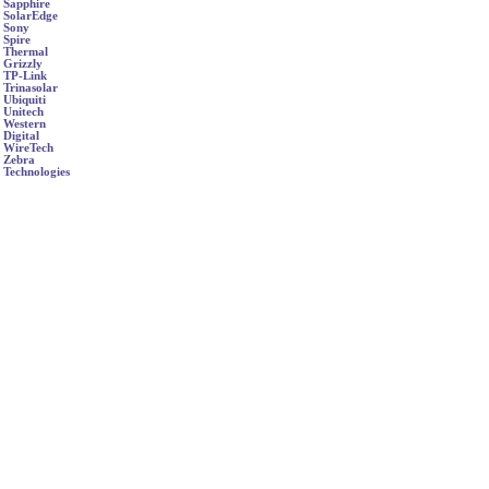
Sapphire
SolarEdge
Sony
Spire
Thermal
Grizzly
TP-Link
Trinasolar
Ubiquiti
Unitech
Western
Digital
WireTech
Zebra
Technologies