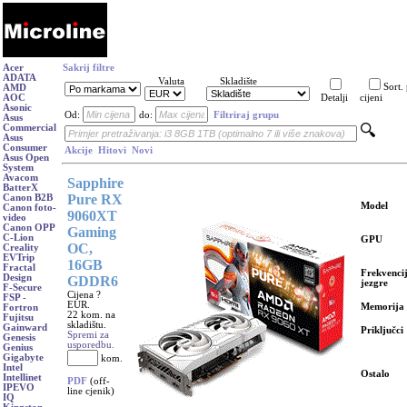
Acer
Sakrij filtre
ADATA
Valuta
Skladište
Sort.
AMD
AOC
Detalji
cijeni
Asonic
Od:
do:
Filtriraj grupu
Asus
Commercial
Asus
Consumer
Akcije
Hitovi
Novi
Asus Open
System
Avacom
Sapphire
BatterX
Pure RX
Canon B2B
Model
Canon foto-
9060XT
video
Canon OPP
Gaming
C-Lion
GPU
OC,
Creality
EVTrip
16GB
Fractal
Frekvenci
Design
GDDR6
jezgre
F-Secure
Cijena ?
FSP -
EUR.
Memorija
Fortron
22 kom. na
Fujitsu
skladištu.
Gainward
Priključci
Spremi za
Genesis
usporedbu.
Genius
Gigabyte
kom.
Intel
Ostalo
Intellinet
PDF
(off-
IPEVO
line cjenik)
IQ