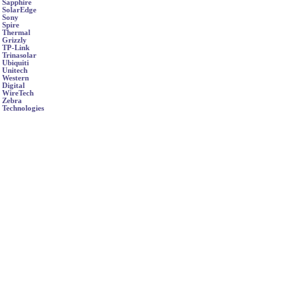
Sapphire
SolarEdge
Sony
Spire
Thermal
Grizzly
TP-Link
Trinasolar
Ubiquiti
Unitech
Western
Digital
WireTech
Zebra
Technologies