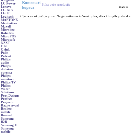
Kingston
Komentari
LC Power
Slika veće rezolucije
kupaca
Lenovo
Ostalo
LG B2B
LG IT
Cijena ne uključuje porez Ne garantiramo točnost opisa, slika i drugih podataka.
Logitech
MAETONE
Manhattan
Maxell
Microline
Robotics
MicroPOS
Microsoft
NZXT
OKI
Orink
Palit
Patriot
Philips
audio
Philips
dodatna
oprema
Philips
monitori
Philips TV
Philips
Water
Solutions
Port Designs
Profixx
Projecto
Razne stvari
Realme
mobile
Renusol
Samsung
B2B
Samsung IT
Samsung
mobile