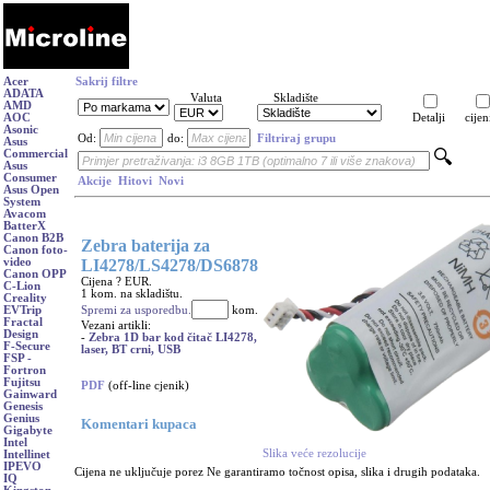
Acer
Sakrij filtre
ADATA
Valuta
Skladište
AMD
AOC
Detalji
cijen
Asonic
Od:
do:
Filtriraj grupu
Asus
Commercial
Asus
Consumer
Akcije
Hitovi
Novi
Asus Open
System
Avacom
BatterX
Canon B2B
Zebra baterija za
Canon foto-
LI4278/LS4278/DS6878
video
Canon OPP
Cijena ? EUR.
C-Lion
1 kom. na skladištu.
Creality
Spremi za usporedbu.
kom.
EVTrip
Fractal
Vezani artikli:
Design
-
Zebra 1D bar kod čitač LI4278,
F-Secure
laser, BT crni, USB
FSP -
Fortron
Fujitsu
PDF
(off-line cjenik)
Gainward
Genesis
Genius
Komentari kupaca
Gigabyte
Intel
Slika veće rezolucije
Intellinet
IPEVO
Cijena ne uključuje porez Ne garantiramo točnost opisa, slika i drugih podataka.
IQ