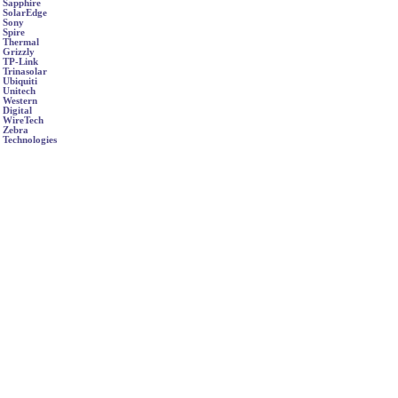
Sapphire
SolarEdge
Sony
Spire
Thermal
Grizzly
TP-Link
Trinasolar
Ubiquiti
Unitech
Western
Digital
WireTech
Zebra
Technologies