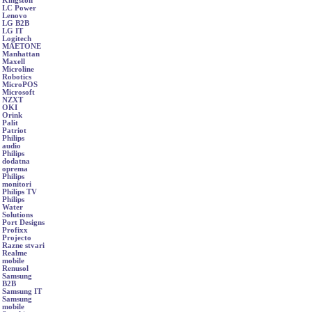
Kingston
LC Power
Lenovo
LG B2B
LG IT
Logitech
MAETONE
Manhattan
Maxell
Microline
Robotics
MicroPOS
Microsoft
NZXT
OKI
Orink
Palit
Patriot
Philips
audio
Philips
dodatna
oprema
Philips
monitori
Philips TV
Philips
Water
Solutions
Port Designs
Profixx
Projecto
Razne stvari
Realme
mobile
Renusol
Samsung
B2B
Samsung IT
Samsung
mobile