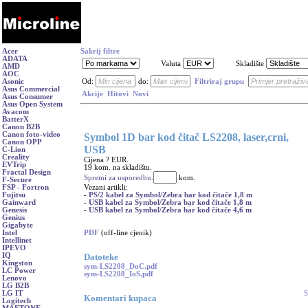
Acer
Sakrij filtre
ADATA
Valuta
Skladište
AMD
AOC
Asonic
Od:
do:
Filtriraj grupu
Asus Commercial
Akcije
Hitovi
Novi
Asus Consumer
Asus Open System
Avacom
BatterX
Canon B2B
Canon foto-video
Symbol 1D bar kod čitač LS2208, laser,crni,
Canon OPP
USB
C-Lion
Creality
Cijena ? EUR.
EVTrip
19 kom. na skladištu.
Fractal Design
Spremi za usporedbu.
kom.
F-Secure
Vezani artikli:
FSP - Fortron
-
PS/2 kabel za Symbol/Zebra bar kod čitače 1,8 m
Fujitsu
-
USB kabel za Symbol/Zebra bar kod čitače 1,8 m
Gainward
-
USB kabel za Symbol/Zebra bar kod čitače 4,6 m
Genesis
Genius
Gigabyte
PDF
(off-line cjenik)
Intel
Intellinet
IPEVO
Datoteke
IQ
Kingston
sym-LS2208_DoC.pdf
LC Power
sym-LS2208_IoS.pdf
Lenovo
LG B2B
S
LG IT
Komentari kupaca
Logitech