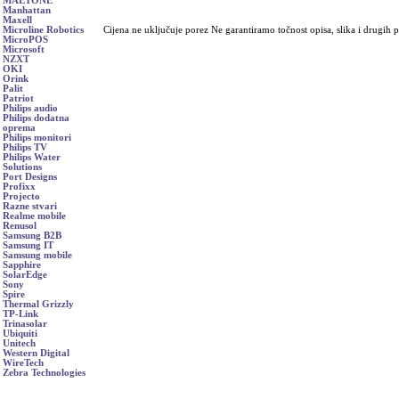
MAETONE
Manhattan
Maxell
Cijena ne uključuje porez Ne garantiramo točnost opisa, slika i drugih 
Microline Robotics
MicroPOS
Microsoft
NZXT
OKI
Orink
Palit
Patriot
Philips audio
Philips dodatna
oprema
Philips monitori
Philips TV
Philips Water
Solutions
Port Designs
Profixx
Projecto
Razne stvari
Realme mobile
Renusol
Samsung B2B
Samsung IT
Samsung mobile
Sapphire
SolarEdge
Sony
Spire
Thermal Grizzly
TP-Link
Trinasolar
Ubiquiti
Unitech
Western Digital
WireTech
Zebra Technologies