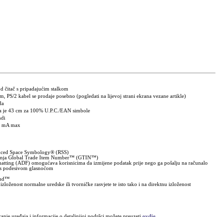
od čitač s pripadajućim stalkom
 PS/2 kabel se prodaje posebno (pogledati na lijevoj strani ekrana vezane artikle)
da
a je 43 cm za 100% U.P.C./EAN simbole
ndi
5 mA max
uced Space Symbology® (RSS)
anja Global Trade Item Number™ (GTIN™)
tting (ADF) omogućava korisnicima da izmijene podatak prije nego ga pošalju na računalo
 s podesivom glasnoćom
tand™
zloženost normalne uredske ili tvorničke rasvjete te isto tako i na direktnu izloženost
ranje uređaja i informacije o detaljnijoj podršci možete preuzeti
ovdje
.