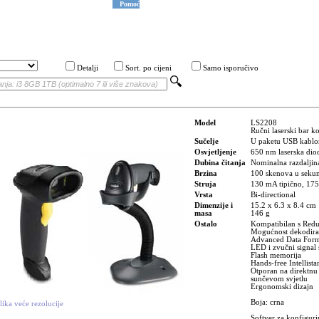
Pomoć
Detalji
Sort. po cijeni
Samo isporučivo
Model
LS2208
Ručni laserski bar k
Sučelje
U paketu USB kablom,
Osvjetljenje
650 nm laserska dio
Dubina čitanja
Nominalna razdaljin
Brzina
100 skenova u seku
Struja
130 mA tipično, 17
Vrsta
Bi-directional
Dimenzije i
15.2 x 6.3 x 8.4 cm
masa
146 g
Ostalo
Kompatibilan s Red
Mogućnost dekodir
Advanced Data Forma
LED i zvučni signal
Flash memorija
Hands-free Intellis
Otporan na direktnu i
sunčevom svjetlu
Ergonomski dizajn
Boja: crna
lika veće rezolucije
Softver za konfiguri