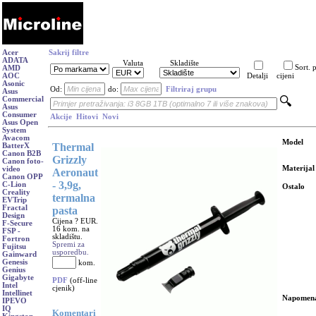
Acer
Sakrij filtre
ADATA
Valuta
Skladište
Sort. 
AMD
AOC
Detalji
cijeni
Asonic
Od:
do:
Filtriraj grupu
Asus
Commercial
Asus
Consumer
Akcije
Hitovi
Novi
Asus Open
System
Avacom
Model
Thermal
BatterX
Canon B2B
Grizzly
Canon foto-
Materijal
video
Aeronaut
Canon OPP
- 3,9g,
C-Lion
Ostalo
Creality
termalna
EVTrip
Fractal
pasta
Design
Cijena ? EUR.
F-Secure
16 kom. na
FSP -
skladištu.
Fortron
Spremi za
Fujitsu
usporedbu.
Gainward
Genesis
kom.
Genius
Gigabyte
PDF
(off-line
Intel
cjenik)
Intellinet
Napomen
IPEVO
IQ
Komentari