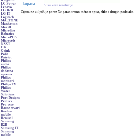
Kingston
kupaca
LC Power
Slika veće rezolucije
Lenovo
LG B2B
Cijena ne uključuje porez Ne garantiramo točnost opisa, slika i drugih podataka.
LG IT
Logitech
MAETONE
Manhattan
Maxell
Microline
Robotics
MicroPOS
Microsoft
NZXT
OKI
Orink
Palit
Patriot
Philips
audio
Philips
dodatna
oprema
Philips
monitori
Philips TV
Philips
Water
Solutions
Port Designs
Profixx
Projecto
Razne stvari
Realme
mobile
Renusol
Samsung
B2B
Samsung IT
Samsung
mobile