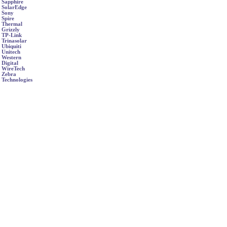
Sapphire
SolarEdge
Sony
Spire
Thermal
Grizzly
TP-Link
Trinasolar
Ubiquiti
Unitech
Western
Digital
WireTech
Zebra
Technologies