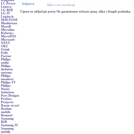
Kingston
kupaca
LC Power
Slika veće rezolucije
Lenovo
LG B2B
Cijena ne uključuje porez Ne garantiramo točnost opisa, slika i drugih podataka.
LG IT
Logitech
MAETONE
Manhattan
Maxell
Microline
Robotics
MicroPOS
Microsoft
NZXT
OKI
Orink
Palit
Patriot
Philips
audio
Philips
dodatna
oprema
Philips
monitori
Philips TV
Philips
Water
Solutions
Port Designs
Profixx
Projecto
Razne stvari
Realme
mobile
Renusol
Samsung
B2B
Samsung IT
Samsung
mobile