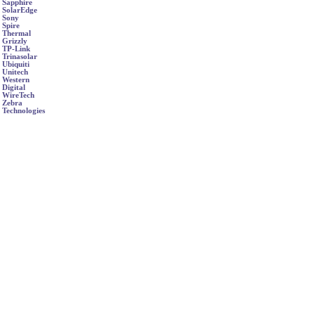
Sapphire
SolarEdge
Sony
Spire
Thermal
Grizzly
TP-Link
Trinasolar
Ubiquiti
Unitech
Western
Digital
WireTech
Zebra
Technologies