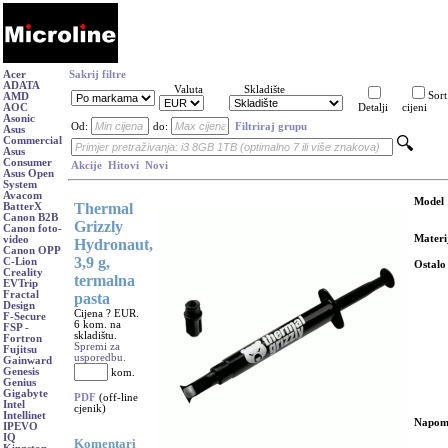
Acer
Sakrij filtre
ADATA
Valuta
Skladište
Sort
AMD
AOC
Detalji
cijeni
Asonic
Od:
do:
Filtriraj grupu
Asus
Commercial
Asus
Consumer
Akcije
Hitovi
Novi
Asus Open
System
Avacom
Model
Thermal
BatterX
Canon B2B
Grizzly
Canon foto-
Materi
video
Hydronaut,
Canon OPP
3,9 g,
C-Lion
Ostalo
Creality
termalna
EVTrip
Fractal
pasta
Design
Cijena ? EUR.
F-Secure
6 kom. na
FSP -
skladištu.
Fortron
Spremi za
Fujitsu
usporedbu.
Gainward
Genesis
kom.
Genius
Gigabyte
PDF
(off-line
Intel
cjenik)
Intellinet
Napom
IPEVO
IQ
Komentari