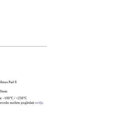
Minus Pad 8
120mm
a: -100°C / +250°C
oizvodu možete pogledati
ovdje.