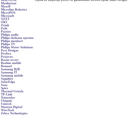
MAETONE
Manhattan
Maxell
Microline Robotics
MicroPOS
Microsoft
NZXT
OKI
Orink
Palit
Patriot
Philips audio
Philips dodatna oprema
Philips monitori
Philips TV
Philips Water Solutions
Port Designs
Profixx
Projecto
Razne stvari
Realme mobile
Renusol
Samsung B2B
Samsung IT
Samsung mobile
Sapphire
SolarEdge
Sony
Spire
Thermal Grizzly
TP-Link
Trinasolar
Ubiquiti
Unitech
Western Digital
WireTech
Zebra Technologies