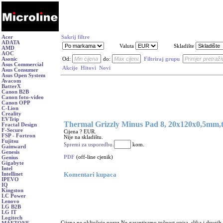
Acer
Sakrij filtre
ADATA
Valuta
Skladište
AMD
AOC
Asonic
Od:
do:
Filtriraj grupu
Asus Commercial
Akcije
Hitovi
Novi
Asus Consumer
Asus Open System
Avacom
BatterX
Canon B2B
Canon foto-video
Canon OPP
C-Lion
Creality
EVTrip
Thermal Grizzly Minus Pad 8, 20x120x0,5mm,t
Fractal Design
F-Secure
Cijena ? EUR.
FSP - Fortron
Nije na skladištu.
Fujitsu
Spremi za usporedbu.
kom.
Gainward
Genesis
PDF
(off-line cjenik)
Genius
Gigabyte
Intel
Komentari kupaca
Intellinet
IPEVO
IQ
Kingston
LC Power
Lenovo
LG B2B
LG IT
Logitech
Cijena ne uključuje porez Ne garantiramo točnost opisa, slika i drugih