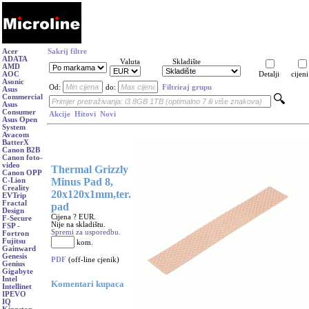
Acer
Sakrij filtre
ADATA
Valuta
Skladište
AMD
AOC
Detalji
cijeni
Asonic
Od:
do:
Filtriraj grupu
Asus
Commercial
Asus
Consumer
Akcije
Hitovi
Novi
Asus Open
System
Avacom
BatterX
Canon B2B
Canon foto-
video
Thermal Grizzly
Canon OPP
Minus Pad 8,
C-Lion
Creality
20x120x1mm,ter.
EVTrip
Fractal
pad
Design
Cijena ? EUR.
F-Secure
Nije na skladištu.
FSP -
Spremi za usporedbu.
Fortron
Fujitsu
kom.
Gainward
Genesis
PDF
(off-line cjenik)
Genius
Gigabyte
Intel
Komentari kupaca
Intellinet
IPEVO
IQ