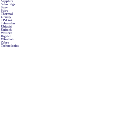
Sapphire
SolarEdge
Sony
Spire
Thermal
Grizzly
TP-Link
Trinasolar
Ubiquiti
Unitech
Western
Digital
WireTech
Zebra
Technologies