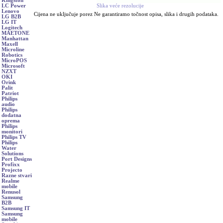
Kingston
Slika veće rezolucije
LC Power
Lenovo
Cijena ne uključuje porez Ne garantiramo točnost opisa, slika i drugih podataka.
LG B2B
LG IT
Logitech
MAETONE
Manhattan
Maxell
Microline
Robotics
MicroPOS
Microsoft
NZXT
OKI
Orink
Palit
Patriot
Philips
audio
Philips
dodatna
oprema
Philips
monitori
Philips TV
Philips
Water
Solutions
Port Designs
Profixx
Projecto
Razne stvari
Realme
mobile
Renusol
Samsung
B2B
Samsung IT
Samsung
mobile