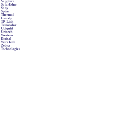
Sapphire
SolarEdge
Sony
Spire
Thermal
Grizzly
TP-Link
Trinasolar
Ubiquiti
Unitech
Western
Digital
WireTech
Zebra
Technologies