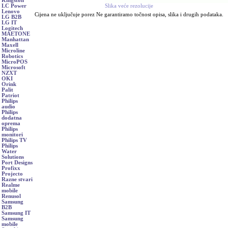
Kingston
Slika veće rezolucije
LC Power
Lenovo
Cijena ne uključuje porez Ne garantiramo točnost opisa, slika i drugih podataka.
LG B2B
LG IT
Logitech
MAETONE
Manhattan
Maxell
Microline
Robotics
MicroPOS
Microsoft
NZXT
OKI
Orink
Palit
Patriot
Philips
audio
Philips
dodatna
oprema
Philips
monitori
Philips TV
Philips
Water
Solutions
Port Designs
Profixx
Projecto
Razne stvari
Realme
mobile
Renusol
Samsung
B2B
Samsung IT
Samsung
mobile