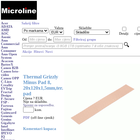
Acer
Sakrij filtre
ADATA
Valuta
Skladište
AMD
AOC
Detalji
cije
Asonic
Od:
do:
Filtriraj grupu
Asus
Commercial
Asus
Consumer
Akcije
Hitovi
Novi
Asus Open
System
Avacom
BatterX
Canon B2B
Canon foto-
video
Thermal Grizzly
Canon OPP
Minus Pad 8,
C-Lion
Creality
20x120x1,5mm,ter.
EVTrip
Fractal
pad
Design
Cijena ? EUR.
F-Secure
Nije na skladištu.
FSP -
Spremi za usporedbu.
Fortron
Fujitsu
kom.
Gainward
Genesis
PDF
(off-line cjenik)
Genius
Gigabyte
Intel
Komentari kupaca
Intellinet
IPEVO
IQ