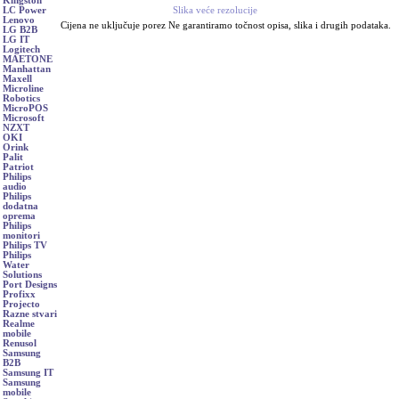
Kingston
Slika veće rezolucije
LC Power
Lenovo
Cijena ne uključuje porez Ne garantiramo točnost opisa, slika i drugih podataka.
LG B2B
LG IT
Logitech
MAETONE
Manhattan
Maxell
Microline
Robotics
MicroPOS
Microsoft
NZXT
OKI
Orink
Palit
Patriot
Philips
audio
Philips
dodatna
oprema
Philips
monitori
Philips TV
Philips
Water
Solutions
Port Designs
Profixx
Projecto
Razne stvari
Realme
mobile
Renusol
Samsung
B2B
Samsung IT
Samsung
mobile