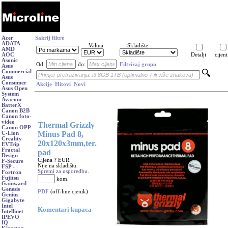
Acer
Sakrij filtre
ADATA
Valuta
Skladište
AMD
AOC
Detalji
cijeni
Asonic
Od:
do:
Filtriraj grupu
Asus
Commercial
Asus
Consumer
Akcije
Hitovi
Novi
Asus Open
System
Avacom
BatterX
Canon B2B
Canon foto-
video
Thermal Grizzly
Canon OPP
Minus Pad 8,
C-Lion
Creality
20x120x3mm,ter.
EVTrip
Fractal
pad
Design
Cijena ? EUR.
F-Secure
Nije na skladištu.
FSP -
Spremi za usporedbu.
Fortron
Fujitsu
kom.
Gainward
Genesis
PDF
(off-line cjenik)
Genius
Gigabyte
Intel
Komentari kupaca
Intellinet
IPEVO
IQ