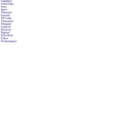
Sapphire
SolarEdge
Sony
Spire
Thermal
Grizzly
TP-Link
Trinasolar
Ubiquiti
Unitech
Western
Digital
WireTech
Zebra
Technologies