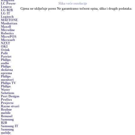
Kingston
Slika veće rezolucije
LC Power
Lenovo
Cijena ne uključuje porez Ne garantiramo točnost opisa, slika i drugih podataka.
LG B2B
LG IT
Logitech
MAETONE
Manhattan
Maxell
Microline
Robotics
MicroPOS
Microsoft
NZXT
OKI
Orink
Palit
Patriot
Philips
audio
Philips
dodatna
oprema
Philips
monitori
Philips TV
Philips
Water
Solutions
Port Designs
Profixx
Projecto
Razne stvari
Realme
mobile
Renusol
Samsung
B2B
Samsung IT
Samsung
mobile