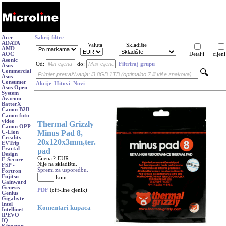
Acer
Sakrij filtre
ADATA
Valuta
Skladište
AMD
AOC
Detalji
cijeni
Asonic
Od:
do:
Filtriraj grupu
Asus
Commercial
Asus
Consumer
Akcije
Hitovi
Novi
Asus Open
System
Avacom
BatterX
Canon B2B
Canon foto-
video
Thermal Grizzly
Canon OPP
Minus Pad 8,
C-Lion
Creality
20x120x3mm,ter.
EVTrip
Fractal
pad
Design
Cijena ? EUR.
F-Secure
Nije na skladištu.
FSP -
Spremi za usporedbu.
Fortron
Fujitsu
kom.
Gainward
Genesis
PDF
(off-line cjenik)
Genius
Gigabyte
Intel
Komentari kupaca
Intellinet
IPEVO
IQ