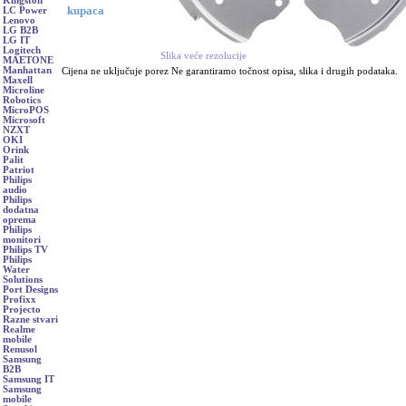
Kingston
kupaca
LC Power
Lenovo
LG B2B
LG IT
Logitech
Slika veće rezolucije
MAETONE
Manhattan
Cijena ne uključuje porez Ne garantiramo točnost opisa, slika i drugih podataka.
Maxell
Microline
Robotics
MicroPOS
Microsoft
NZXT
OKI
Orink
Palit
Patriot
Philips
audio
Philips
dodatna
oprema
Philips
monitori
Philips TV
Philips
Water
Solutions
Port Designs
Profixx
Projecto
Razne stvari
Realme
mobile
Renusol
Samsung
B2B
Samsung IT
Samsung
mobile