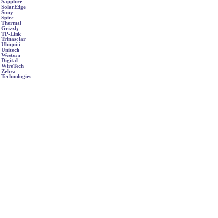
Sapphire
SolarEdge
Sony
Spire
Thermal
Grizzly
TP-Link
Trinasolar
Ubiquiti
Unitech
Western
Digital
WireTech
Zebra
Technologies