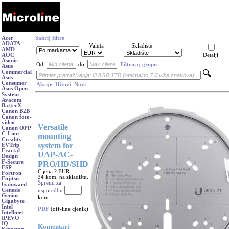
Acer
Sakrij filtre
ADATA
Valuta
Skladište
AMD
AOC
Detalji
Asonic
Od:
do:
Filtriraj grupu
Asus
Commercial
Asus
Consumer
Akcije
Hitovi
Novi
Asus Open
System
Avacom
BatterX
Canon B2B
Canon foto-
video
Versatile
Canon OPP
C-Lion
mounting
Creality
system for
EVTrip
Fractal
UAP-AC-
Design
F-Secure
PRO/HD/SHD
FSP -
Cijena ? EUR.
Fortron
34 kom. na skladištu.
Fujitsu
Spremi za
Gainward
Genesis
usporedbu.
Genius
kom.
Gigabyte
Intel
PDF
(off-line cjenik)
Intellinet
IPEVO
IQ
Komentari