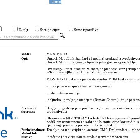
Pomoć
Detalji
Sort. po cijeni
Samo isporučivo
Model
ML-STND-1Y
Opis
Unitech MoboLink Standard (1 godina) predstavlja sveobuhvatan 
Unitech MoboLink rješenja tijekom jednogodišnjeg razdoblja.
Ova usluga korisnicima pruža značajne prednosti kroz pristup na
učinkovitost njihovog Unitech MoboLink sustava.
ML-STND-1Y paket uključuje standardne MDM funkcionalnosti
-upravljanje uređajima (device management),
-nadzor statusa uređaja,
-daljinsko upravljanje uređajem (Remote Control), što je posebn
Prednosti i
Ovaj jednogodišnji plan podrške osigurava brzo i učinkovito rje
sigurnost
produktivnost.
Ulaganjem u ML-STND-1Y korisnici dobivaju sigurnost i pouzd
podrškom usmjerenom na stabilno i besprijekorno korisničko isk
cjelovitog rješenja uz pouzdanu i brzu podršku.
Funkcionalnosti
Temeljen na industrijski dokazanom OMA-DM standardu, Mob
MoboLink
sustava
-praćenje i provjeru statusa uređaja u stvarnom vremenu,