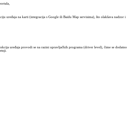
ortala,
 uređaja na karti (integracija s Google ili Baidu Map servisima), što olakšava nadzor i
nkcija uređaja provodi se na razini upravljačkih programa (driver level), čime se dodatno
tnji.