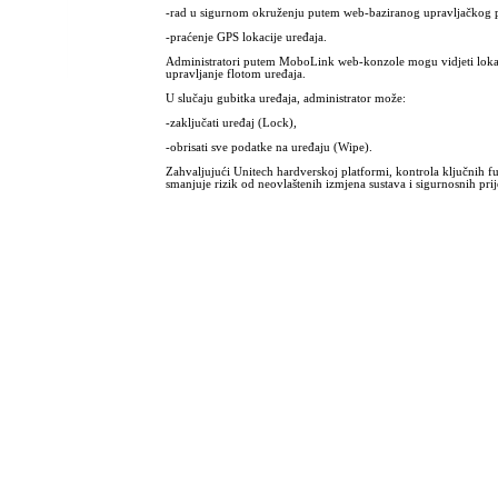
-rad u sigurnom okruženju putem web-baziranog upravljačkog p
-praćenje GPS lokacije uređaja.
Administratori putem MoboLink web-konzole mogu vidjeti lokaciju
upravljanje flotom uređaja.
U slučaju gubitka uređaja, administrator može:
-zaključati uređaj (Lock),
-obrisati sve podatke na uređaju (Wipe).
Zahvaljujući Unitech hardverskoj platformi, kontrola ključnih fu
smanjuje rizik od neovlaštenih izmjena sustava i sigurnosnih prije