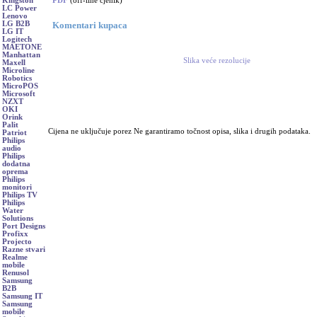
PDF
(off-line cjenik)
Kingston
LC Power
Lenovo
Komentari kupaca
LG B2B
LG IT
Logitech
MAETONE
Manhattan
Slika veće rezolucije
Maxell
Microline
Robotics
MicroPOS
Microsoft
NZXT
OKI
Orink
Palit
Cijena ne uključuje porez Ne garantiramo točnost opisa, slika i drugih podataka.
Patriot
Philips
audio
Philips
dodatna
oprema
Philips
monitori
Philips TV
Philips
Water
Solutions
Port Designs
Profixx
Projecto
Razne stvari
Realme
mobile
Renusol
Samsung
B2B
Samsung IT
Samsung
mobile