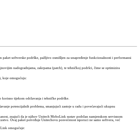
paket softverske podrške, pažljivo osmišljen za unapređenje funkcionalnosti i performansi
jnovijim nadogradnjama, zakrpama (patch), te tehničkoj podršci, čime se optimizira
, koje omogućuju:
o korisno tijekom održavanja i tehničke podrške.
šavanje potencijalnih problema, smanjujući zastoje u radu i povećavajući ukupnu
anost, znajući da je njihov Unitech MoboLink sustav podržan namjenskom servisnom
ustvo. Ovaj paket potvrđuje Unitechovu posvećenost isporuci ne samo softvera, već
oLink omogućuje: