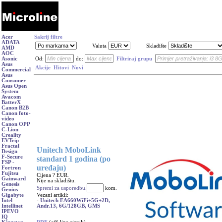
Acer
Sakrij filtre
ADATA
Valuta
Skladište
AMD
AOC
Asonic
Od:
do:
Filtriraj grupu
Asus
Akcije
Hitovi
Novi
Commercial
Asus
Consumer
Asus Open
System
Avacom
BatterX
Canon B2B
Canon foto-
video
Canon OPP
C-Lion
Creality
EVTrip
Fractal
Unitech MoboLink
Design
F-Secure
standard 1 godina (po
FSP -
uređaju)
Fortron
Fujitsu
Cijena ? EUR.
Gainward
Nije na skladištu.
Genesis
Spremi za usporedbu.
kom.
Genius
Vezani artikli:
Gigabyte
-
Unitech EA660WiFi+5G+2D,
Intel
Andr.13, 6G/128GB, GMS
Intellinet
IPEVO
IQ