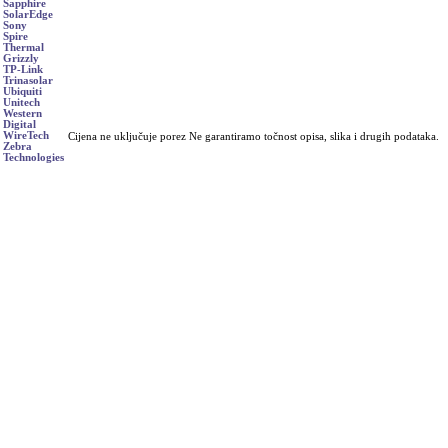
Sapphire
SolarEdge
Sony
Spire
Thermal
Grizzly
TP-Link
Trinasolar
Ubiquiti
Unitech
Western
Digital
WireTech
Cijena ne uključuje porez Ne garantiramo točnost opisa, slika i drugih podataka.
Zebra
Technologies