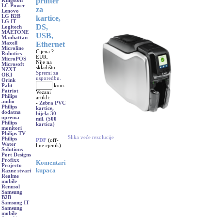
printer
Kingston
LC Power
za
Lenovo
LG B2B
kartice,
LG IT
DS,
Logitech
MAETONE
USB,
Manhattan
Ethernet
Maxell
Microline
Cijena ?
Robotics
EUR.
MicroPOS
Nije na
Microsoft
skladištu.
NZXT
Spremi za
OKI
usporedbu.
Orink
kom.
Palit
Patriot
Vezani
Philips
artikli:
audio
-
Zebra PVC
Philips
kartice,
dodatna
bijela 30
oprema
mil. (500
Philips
kartica)
monitori
Philips TV
Slika veće rezolucije
Philips
PDF
(off-
Water
line cjenik)
Solutions
Port Designs
Profixx
Komentari
Projecto
kupaca
Razne stvari
Realme
mobile
Renusol
Samsung
B2B
Samsung IT
Samsung
mobile