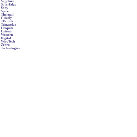
Sapphire
SolarEdge
Sony
Spire
Thermal
Grizzly
TP-Link
Trinasolar
Ubiquiti
Unitech
Western
Digital
WireTech
Zebra
Technologies