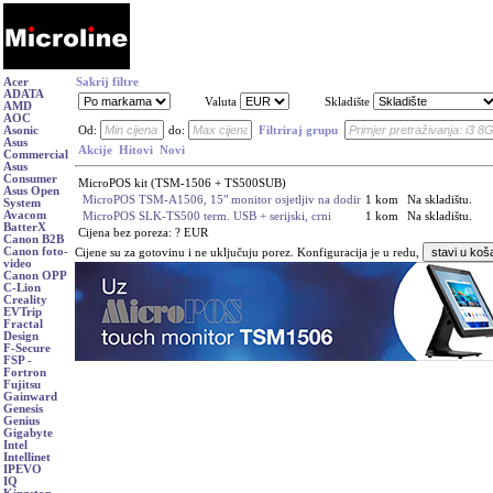
Acer
Sakrij filtre
ADATA
Valuta
Skladište
AMD
AOC
Asonic
Od:
do:
Filtriraj grupu
Asus
Akcije
Hitovi
Novi
Commercial
Asus
Consumer
MicroPOS kit (TSM-1506 + TS500SUB)
Asus Open
MicroPOS TSM-A1506, 15" monitor osjetljiv na dodir
1 kom
Na skladištu.
System
Avacom
MicroPOS SLK-TS500 term. USB + serijski, crni
1 kom
Na skladištu.
BatterX
Cijena bez poreza: ? EUR
Canon B2B
Canon foto-
Cijene su za gotovinu i ne uključuju porez.
Konfiguracija je u redu,
video
Canon OPP
C-Lion
Creality
EVTrip
Fractal
Design
F-Secure
FSP -
Fortron
Fujitsu
Gainward
Genesis
Genius
Gigabyte
Intel
Intellinet
IPEVO
IQ