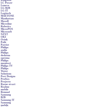
Kingston
LC Power
Lenovo
LG B2B
LG IT
Logitech
MAETONE
Manhattan
Maxell
Microline
Robotics
MicroPOS
Microsoft
NZXT
OKI
Orink
Palit
Patriot
Philips
audio
Philips
dodatna
oprema
Philips
monitori
Philips TV
Philips
Water
Solutions
Port Designs
Profixx
Projecto
Razne stvari
Realme
mobile
Renusol
Samsung
B2B
Samsung IT
Samsung
mobile