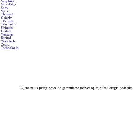
Sapphire
SolarEdge
Sony
Spire
Thermal
Grizzly
TP-Link
Trinasolar
Ubiquiti
Unitech
Western
Digital
WireTech
Zebra
Technologies
Cijena ne uključuje porez Ne garantiramo točnost opisa, slika i drugih podataka.