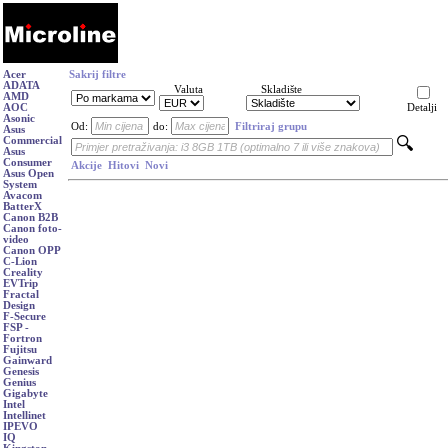
Acer
Sakrij filtre
ADATA
Valuta
Skladište
AMD
AOC
Detalji
Asonic
Od:
do:
Filtriraj grupu
Asus
Commercial
Asus
Consumer
Akcije
Hitovi
Novi
Asus Open
System
Avacom
BatterX
Canon B2B
Canon foto-
video
Canon OPP
C-Lion
Creality
EVTrip
Fractal
Design
F-Secure
FSP -
Fortron
Fujitsu
Gainward
Genesis
Genius
Gigabyte
Intel
Intellinet
IPEVO
IQ