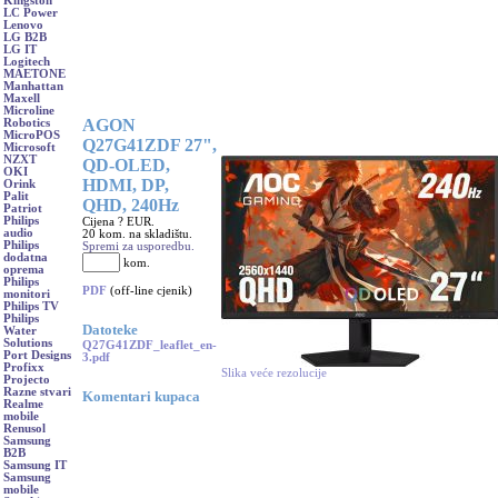
Kingston
LC Power
Lenovo
LG B2B
LG IT
Logitech
MAETONE
Manhattan
Maxell
Microline
AGON
Robotics
MicroPOS
Q27G41ZDF 27",
Microsoft
NZXT
QD-OLED,
OKI
HDMI, DP,
Orink
Palit
QHD, 240Hz
Patriot
Philips
Cijena ? EUR.
audio
20 kom. na skladištu.
Philips
Spremi za usporedbu.
dodatna
kom.
oprema
Philips
PDF
(off-line cjenik)
monitori
Philips TV
Philips
Datoteke
Water
Solutions
Q27G41ZDF_leaflet_en-
Port Designs
3.pdf
Profixx
Slika veće rezolucije
Projecto
Razne stvari
Komentari kupaca
Realme
mobile
Renusol
Samsung
B2B
Samsung IT
Samsung
mobile