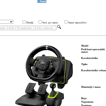
Pomoć
Detalji
Sort. po cijeni
Samo isporučivo
Model
Podržani operacijski
sustav
Karakteristike
Tipke
Karakteristike volan
Dimenzije i masa
Boja
Napomena
Namjena