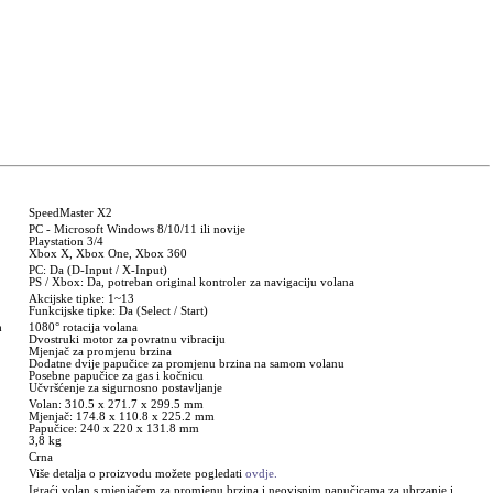
SpeedMaster X2
PC - Microsoft Windows 8/10/11 ili novije
Playstation 3/4
Xbox X, Xbox One, Xbox 360
PC: Da (D-Input / X-Input)
PS / Xbox: Da, potreban original kontroler za navigaciju volana
Akcijske tipke: 1~13
Funkcijske tipke: Da (Select / Start)
a
1080° rotacija volana
Dvostruki motor za povratnu vibraciju
Mjenjač za promjenu brzina
Dodatne dvije papučice za promjenu brzina na samom volanu
Posebne papučice za gas i kočnicu
Učvršćenje za sigurnosno postavljanje
Volan: 310.5 x 271.7 x 299.5 mm
Mjenjač: 174.8 x 110.8 x 225.2 mm
Papučice: 240 x 220 x 131.8 mm
3,8 kg
Crna
Više detalja o proizvodu možete pogledati
ovdje.
Igraći volan s mjenjačem za promjenu brzina i neovisnim papučicama za ubrzanje i