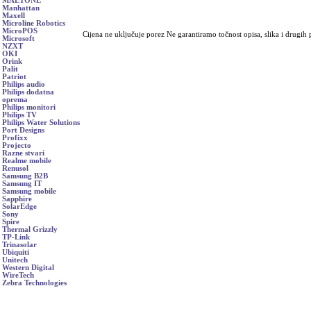
MAETONE
Manhattan
Maxell
Microline Robotics
MicroPOS
Cijena ne uključuje porez Ne garantiramo točnost opisa, slika i drugih
Microsoft
NZXT
OKI
Orink
Palit
Patriot
Philips audio
Philips dodatna
oprema
Philips monitori
Philips TV
Philips Water Solutions
Port Designs
Profixx
Projecto
Razne stvari
Realme mobile
Renusol
Samsung B2B
Samsung IT
Samsung mobile
Sapphire
SolarEdge
Sony
Spire
Thermal Grizzly
TP-Link
Trinasolar
Ubiquiti
Unitech
Western Digital
WireTech
Zebra Technologies