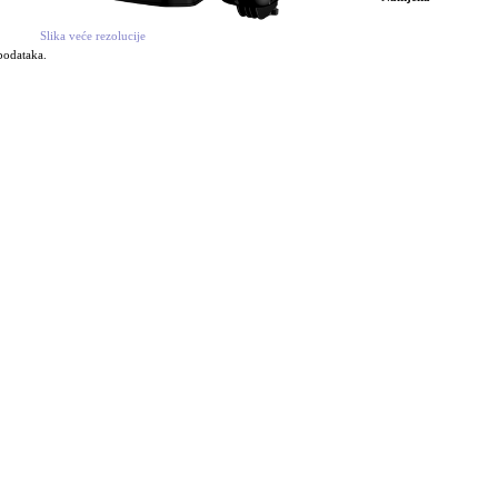
Slika veće rezolucije
 podataka.