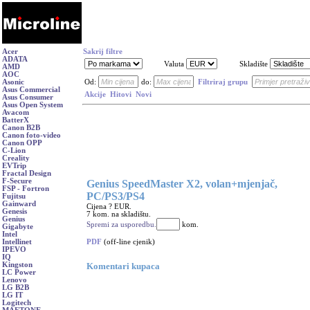
Acer
Sakrij filtre
ADATA
Valuta
Skladište
AMD
AOC
Asonic
Od:
do:
Filtriraj grupu
Asus Commercial
Akcije
Hitovi
Novi
Asus Consumer
Asus Open System
Avacom
BatterX
Canon B2B
Canon foto-video
Canon OPP
C-Lion
Creality
EVTrip
Fractal Design
F-Secure
Genius SpeedMaster X2, volan+mjenjač,
FSP - Fortron
PC/PS3/PS4
Fujitsu
Gainward
Cijena ? EUR.
Genesis
7 kom. na skladištu.
Genius
Spremi za usporedbu.
kom.
Gigabyte
Intel
PDF
(off-line cjenik)
Intellinet
IPEVO
IQ
Komentari kupaca
Kingston
LC Power
Lenovo
LG B2B
LG IT
Logitech