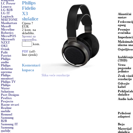
Kingston
Philips
LC Power
Lenovo
Fidelio
LG B2B
X3
LG IT
Akustični
Logitech
sustav
slušalice
MAETONE
Frekvencij
Manhattan
Cijena ?
opseg
Maxell
EUR.
Promjer
Microline
2 kom. na
zvučnika
Robotics
skladištu.
MicroPOS
Spremi za
Impedanci
Microsoft
usporedbu.
Maksimal
NZXT
kom.
ulazna sn
OKI
Orink
Osjetljivo
PDF
(off-
Palit
line cjenik)
Patriot
Izobličenj
Philips
(THD)
audio
Komentari
Vrsta
Philips
pogonske
dodatna
kupaca
jedinice
oprema
Slika veće rezolucije
Philips
Zvuk viso
monitori
rezolucije
Philips TV
Odvojiv
Philips
kabel
Water
Priključak
Solutions
slušalice
Port Designs
Profixx
Audio kab
Projecto
Razne stvari
Realme
mobile
Priloženi
Renusol
adapteri
Samsung
B2B
Boja
Samsung IT
Samsung
Materijal
mobile
slušalica