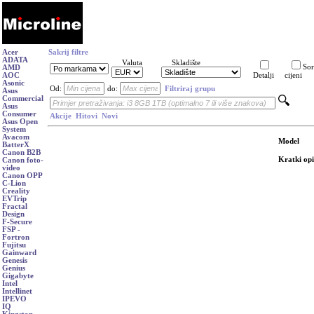
Acer
Sakrij filtre
ADATA
Valuta
Skladište
Sor
AMD
AOC
Detalji
cijeni
Asonic
Od:
do:
Filtriraj grupu
Asus
Commercial
Asus
Consumer
Akcije
Hitovi
Novi
Asus Open
System
Avacom
Model
BatterX
Canon B2B
Kratki opi
Canon foto-
video
Canon OPP
C-Lion
Creality
EVTrip
Fractal
Design
F-Secure
FSP -
Fortron
Fujitsu
Gainward
Genesis
Genius
Gigabyte
Intel
Intellinet
IPEVO
IQ