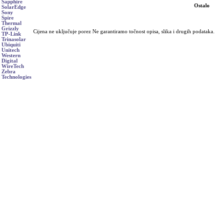
Sapphire
Ostalo
SolarEdge
Sony
Spire
Thermal
Grizzly
Cijena ne uključuje porez Ne garantiramo točnost opisa, slika i drugih podataka.
TP-Link
Trinasolar
Ubiquiti
Unitech
Western
Digital
WireTech
Zebra
Technologies