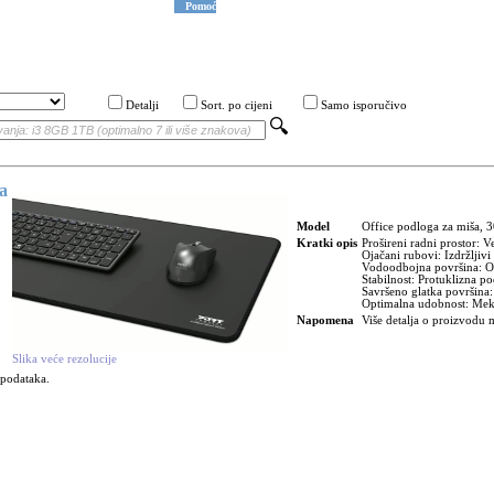
Pomoć
Detalji
Sort. po cijeni
Samo isporučivo
a
Model
Office podloga za miša, 
Kratki opis
Prošireni radni prostor: V
Ojačani rubovi: Izdržljivi 
Vodoodbojna površina: Ot
Stabilnost: Protuklizna po
Savršeno glatka površina
Optimalna udobnost: Meka
Napomena
Više detalja o proizvodu
Slika veće rezolucije
 podataka.