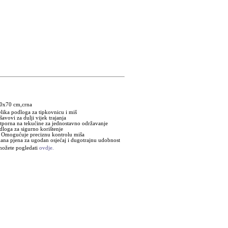
30x70 cm,crna
elika podloga za tipkovnicu i miš
šavovi za dulji vijek trajanja
porna na tekućine za jednostavno održavanje
dloga za sigurno korištenje
: Omogućuje preciznu kontrolu miša
na pjena za ugodan osjećaj i dugotrajnu udobnost
 možete pogledati
ovdje.