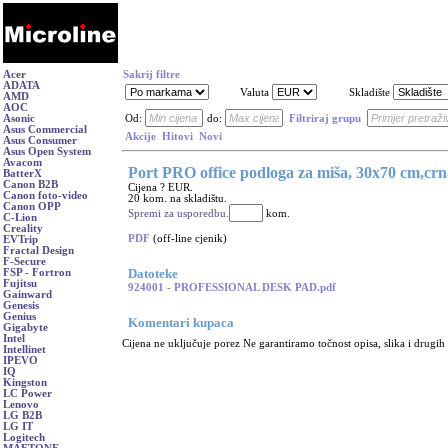
Acer
Sakrij filtre
ADATA
Valuta
Skladište
AMD
AOC
Asonic
Od:
do:
Filtriraj grupu
Asus Commercial
Akcije
Hitovi
Novi
Asus Consumer
Asus Open System
Avacom
Port PRO office podloga za miša, 30x70 cm,crn
BatterX
Canon B2B
Cijena ? EUR.
Canon foto-video
20 kom. na skladištu.
Canon OPP
Spremi za usporedbu.
kom.
C-Lion
Creality
PDF
(off-line cjenik)
EVTrip
Fractal Design
F-Secure
Datoteke
FSP - Fortron
Fujitsu
924001 - PROFESSIONAL DESK PAD.pdf
Gainward
Genesis
Genius
Komentari kupaca
Gigabyte
Intel
Cijena ne uključuje porez Ne garantiramo točnost opisa, slika i drugih
Intellinet
IPEVO
IQ
Kingston
LC Power
Lenovo
LG B2B
LG IT
Logitech