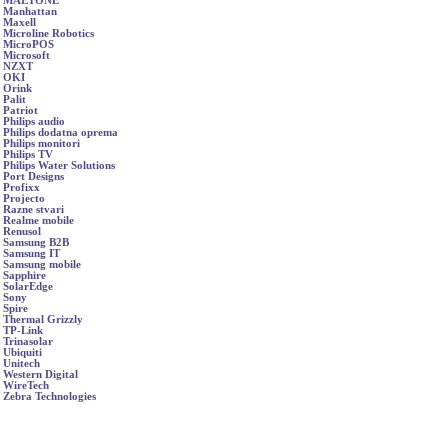
MAETONE
Manhattan
Maxell
Microline Robotics
MicroPOS
Microsoft
NZXT
OKI
Orink
Palit
Patriot
Philips audio
Philips dodatna oprema
Philips monitori
Philips TV
Philips Water Solutions
Port Designs
Profixx
Projecto
Razne stvari
Realme mobile
Renusol
Samsung B2B
Samsung IT
Samsung mobile
Sapphire
SolarEdge
Sony
Spire
Thermal Grizzly
TP-Link
Trinasolar
Ubiquiti
Unitech
Western Digital
WireTech
Zebra Technologies