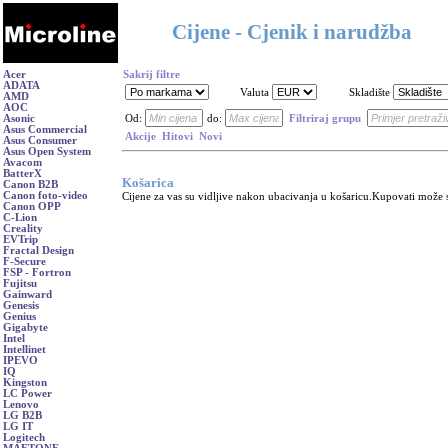
Cijene - Cjenik i narudžba
Acer
Sakrij filtre
ADATA
Valuta
Skladište
AMD
AOC
Asonic
Od:
do:
Filtriraj grupu
Asus Commercial
Akcije
Hitovi
Novi
Asus Consumer
Asus Open System
Avacom
BatterX
Košarica
Canon B2B
Canon foto-video
Cijene za vas su vidljive nakon ubacivanja u košaricu.
Kupovati može s
Canon OPP
C-Lion
Creality
EVTrip
Fractal Design
F-Secure
FSP - Fortron
Fujitsu
Gainward
Genesis
Genius
Gigabyte
Intel
Intellinet
IPEVO
IQ
Kingston
LC Power
Lenovo
LG B2B
LG IT
Logitech