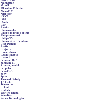
MAETONE
Manhattan
Maxell
Microline Robotics
MicroPOS
Microsoft
NZXT
OKI
Orink
Palit
Patriot
Philips audio
Philips dodatna oprema
Philips monitori
Philips TV
Philips Water Solutions
Port Designs
Profixx
Projecto
Razne stvari
Realme mobile
Renusol
Samsung B2B
Samsung IT
Samsung mobile
Sapphire
SolarEdge
Sony
Spire
Thermal Grizzly
TP-Link
Trinasolar
Ubiquiti
Unitech
Western Digital
WireTech
Zebra Technologies