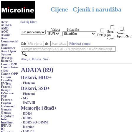
Cijene - Cjenik i narudžba
Acer
Sakrij filtre
ADATA
AMD
Valuta
Skladište
AOC
Sort.
Samo
Asonic
Detalji
po
isporučivo
Asus
cijeni
Commercial
Od:
do:
Filtriraj grupu
Asus
Consumer
Asus Open
System
Avacom
Akcije
Hitovi
Novi
BatterX
Canon B2B
Canon foto-
ADATA (89)
video
Canon OPP
Diskovi, HDD
+
C-Lion
Creality
- Eksterni
EVTrip
Fractal
Diskovi, SSD
+
Design
F-Secure
- Eksterni
FSP -
- M.2
Fortron
- SATA III
Fujitsu
Gainward
Memorije i čitači
+
Genesis
Genius
- DDR4
Gigabyte
- DDR5
Intel
- DDR5 SO-DIMM
Intellinet
IPEVO
- Kartice
IQ
- USB 2.0