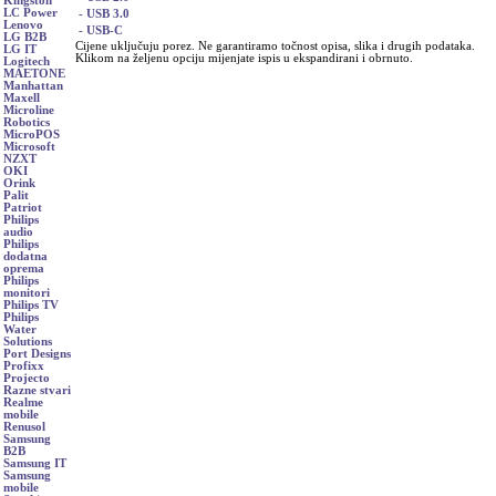
Kingston
LC Power
- USB 3.0
Lenovo
- USB-C
LG B2B
Cijene uključuju porez. Ne garantiramo točnost opisa, slika i drugih podataka.
LG IT
Klikom na željenu opciju mijenjate ispis u ekspandirani i obrnuto.
Logitech
MAETONE
Manhattan
Maxell
Microline
Robotics
MicroPOS
Microsoft
NZXT
OKI
Orink
Palit
Patriot
Philips
audio
Philips
dodatna
oprema
Philips
monitori
Philips TV
Philips
Water
Solutions
Port Designs
Profixx
Projecto
Razne stvari
Realme
mobile
Renusol
Samsung
B2B
Samsung IT
Samsung
mobile