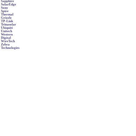
Sapphire
SolarEdge
Sony
Spire
Thermal
Grizzly
TP-Link
Trinasolar
Ubiquiti
Unitech
Western
Digital
WireTech
Zebra
Technologies