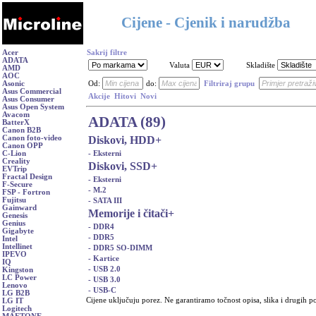
Cijene - Cjenik i narudžba
Acer
Sakrij filtre
ADATA
Valuta
Skladište
AMD
AOC
Asonic
Od:
do:
Filtriraj grupu
Asus Commercial
Akcije
Hitovi
Novi
Asus Consumer
Asus Open System
Avacom
ADATA (89)
BatterX
Canon B2B
Diskovi, HDD
+
Canon foto-video
Canon OPP
- Eksterni
C-Lion
Creality
Diskovi, SSD
+
EVTrip
Fractal Design
- Eksterni
F-Secure
- M.2
FSP - Fortron
Fujitsu
- SATA III
Gainward
Memorije i čitači
+
Genesis
Genius
- DDR4
Gigabyte
- DDR5
Intel
Intellinet
- DDR5 SO-DIMM
IPEVO
- Kartice
IQ
- USB 2.0
Kingston
LC Power
- USB 3.0
Lenovo
- USB-C
LG B2B
Cijene uključuju porez. Ne garantiramo točnost opisa, slika i drugih p
LG IT
Logitech