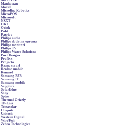
MAETONE
Manhattan
Maxell
Microline Robotics
MicroPOS
Microsoft
NZXT
OKI
Orink
Palit
Patriot
Philips audio
Philips dodatna oprema
Philips monitori
Philips TV
Philips Water Solutions
Port Designs
Profixx
Projecto
Razne stvari
Realme mobile
Renusol
Samsung B2B
Samsung IT
Samsung mobile
Sapphire
SolarEdge
Sony
Spire
Thermal Grizzly
TP-Link
Trinasolar
Ubiquiti
Unitech
Western Digital
WireTech
Zebra Technologies