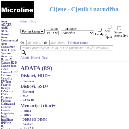
Cijene - Cjenik i narudžba
Acer
Sakrij filtre
ADATA
AMD
Valuta
Skladište
AOC
Sort.
Samo
Asonic
Detalji
po
isporučivo
Asus
cijeni
Commercial
Od:
do:
Filtriraj grupu
Asus
Consumer
Asus Open
System
Avacom
Akcije
Hitovi
Novi
BatterX
Canon B2B
Canon foto-
ADATA (89)
video
Canon OPP
Diskovi, HDD
+
C-Lion
Creality
- Eksterni
EVTrip
Fractal
Diskovi, SSD
+
Design
F-Secure
- Eksterni
FSP -
- M.2
Fortron
- SATA III
Fujitsu
Gainward
Memorije i čitači
+
Genesis
Genius
- DDR4
Gigabyte
- DDR5
Intel
- DDR5 SO-DIMM
Intellinet
IPEVO
- Kartice
IQ
- USB 2.0