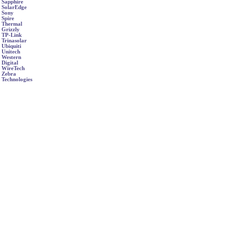
Sapphire
SolarEdge
Sony
Spire
Thermal
Grizzly
TP-Link
Trinasolar
Ubiquiti
Unitech
Western
Digital
WireTech
Zebra
Technologies