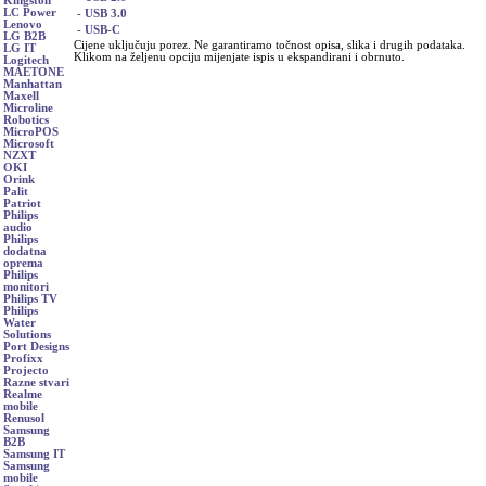
Kingston
LC Power
- USB 3.0
Lenovo
- USB-C
LG B2B
Cijene uključuju porez. Ne garantiramo točnost opisa, slika i drugih podataka.
LG IT
Klikom na željenu opciju mijenjate ispis u ekspandirani i obrnuto.
Logitech
MAETONE
Manhattan
Maxell
Microline
Robotics
MicroPOS
Microsoft
NZXT
OKI
Orink
Palit
Patriot
Philips
audio
Philips
dodatna
oprema
Philips
monitori
Philips TV
Philips
Water
Solutions
Port Designs
Profixx
Projecto
Razne stvari
Realme
mobile
Renusol
Samsung
B2B
Samsung IT
Samsung
mobile