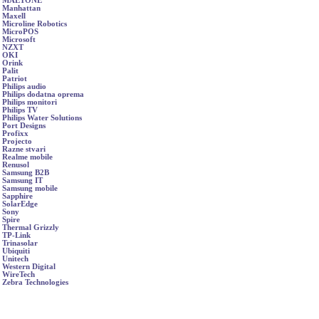
MAETONE
Manhattan
Maxell
Microline Robotics
MicroPOS
Microsoft
NZXT
OKI
Orink
Palit
Patriot
Philips audio
Philips dodatna oprema
Philips monitori
Philips TV
Philips Water Solutions
Port Designs
Profixx
Projecto
Razne stvari
Realme mobile
Renusol
Samsung B2B
Samsung IT
Samsung mobile
Sapphire
SolarEdge
Sony
Spire
Thermal Grizzly
TP-Link
Trinasolar
Ubiquiti
Unitech
Western Digital
WireTech
Zebra Technologies