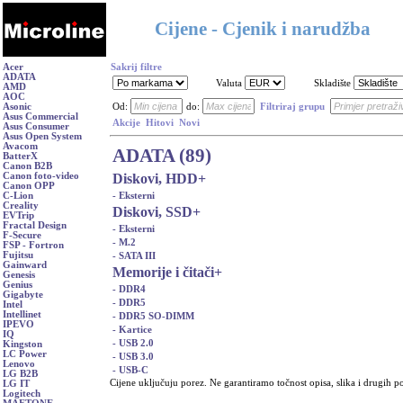
Cijene - Cjenik i narudžba
Acer
Sakrij filtre
ADATA
Valuta
Skladište
AMD
AOC
Asonic
Od:
do:
Filtriraj grupu
Asus Commercial
Akcije
Hitovi
Novi
Asus Consumer
Asus Open System
Avacom
ADATA (89)
BatterX
Canon B2B
Diskovi, HDD
+
Canon foto-video
Canon OPP
- Eksterni
C-Lion
Creality
Diskovi, SSD
+
EVTrip
Fractal Design
- Eksterni
F-Secure
- M.2
FSP - Fortron
Fujitsu
- SATA III
Gainward
Memorije i čitači
+
Genesis
Genius
- DDR4
Gigabyte
- DDR5
Intel
Intellinet
- DDR5 SO-DIMM
IPEVO
- Kartice
IQ
- USB 2.0
Kingston
LC Power
- USB 3.0
Lenovo
- USB-C
LG B2B
Cijene uključuju porez. Ne garantiramo točnost opisa, slika i drugih p
LG IT
Logitech